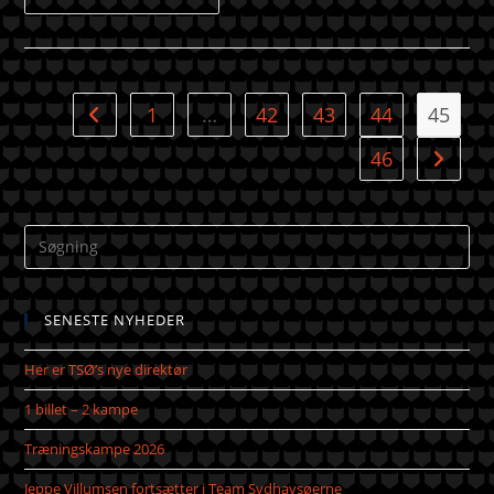
1
…
42
43
44
45
46
SENESTE NYHEDER
Her er TSØ’s nye direktør
1 billet – 2 kampe
Træningskampe 2026
Jeppe Villumsen fortsætter i Team Sydhavsøerne