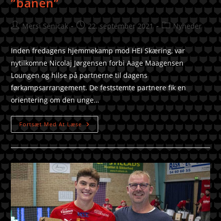
”banen”
Mersi Senicak
22. september 2021
Nyheder
Inden fredagens hjemmekamp mod HEI Skæring, var
nytilkomne Nicolaj Jørgensen forbi Aage Maagensen
Loungen og hilse på partnerne til dagens
førkampsarrangement. De feststemte partnere fik en
orientering om den unge…
Fortsæt Med At Læse