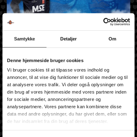
Optakt – TSØ vs. Elitesport
Samtykke
Detaljer
Om
Vendsyssel
Denne hjemmeside bruger cookies
Mersi Senicak
30. september 2021
Nyheder
Vi bruger cookies til at tilpasse vores indhold og
annoncer, til at vise dig funktioner til sociale medier og til
Det er atter blevet tid til hjemmekamp i Maribo Hallen.
at analysere vores trafik. Vi deler også oplysninger om
Denne gang er det Elitesport Vendsyssel, der står for skud!
din brug af vores hjemmeside med vores partnere inden
Her kan du læse cheftræner Jakob Greens optakt til
for sociale medier, annonceringspartnere og
søndagens…
analysepartnere. Vores partnere kan kombinere disse
data med andre oplysninger, du har givet dem, eller som
Fortsæt Med At Læse
de har indsamlet fra din brug af deres tjenester.