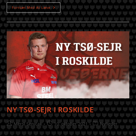
Fortsæt Med At Læse
NY TSØ-SEJR I ROSKILDE
Mersi Senicak
10. oktober 2021
Nyheder