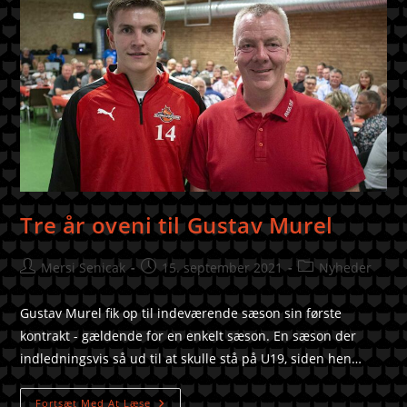
Tre år oveni til Gustav Murel
Mersi Senicak
15. september 2021
Nyheder
Gustav Murel fik op til indeværende sæson sin første
kontrakt - gældende for en enkelt sæson. En sæson der
indledningsvis så ud til at skulle stå på U19, siden hen…
Fortsæt Med At Læse