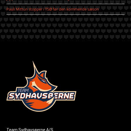
Pauli Mittun stopper i TSØ før den kommende sæson
Team Sydhavsøerne A/S