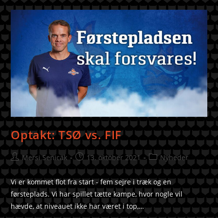
Optakt: TSØ vs. FIF
Mersi Senicak
13. oktober 2021
Nyheder
Vi er kommet flot fra start - fem sejre i træk og en
førsteplads. Vi har spillet tætte kampe, hvor nogle vil
hævde, at niveauet ikke har været i top,…