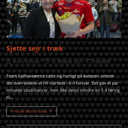
Sjette sejr i træk
Mersi Senicak
14. oktober 2021
Nyheder
Team Sydhavsøerne satte sig hurtigt på kampen, selvom
det overraskede at FIF startede i 6-0 forsvar. Det gav et par
missede skudchancer, men ikke desto mindre en 5-4 føring
til…
Fortsæt Med At Læse