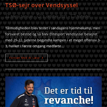
TSØ-sejr over Vendsyssel
Mersi Senicak
3. oktober 2021
Nyheder
Tålmodigheden blev testet i søndagens hjemmekamp, men
forsvaret bestod og så blev Elitesport Vendsyssel besejret
med 29-22. Jyderne begyndte kampen i et meget offensiv 3-
3, hvilket i første omgang medførte…
Fortsæt Med At Læse