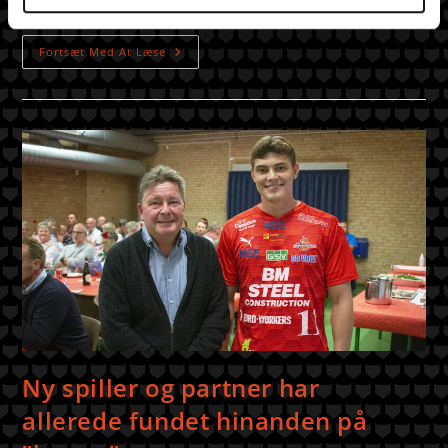
udebane. De to hold fulgtes pænt i store dele…
Fortsæt Med At Læse
Ny spiller og partner har
allerede fundet hinanden på