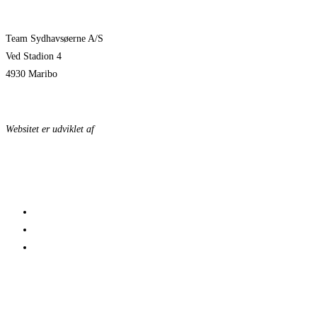
Team Sydhavsøerne A/S
Ved Stadion 4
4930 Maribo
KONTAKTPERSONER
Websitet er udviklet af
KonceptLab
DATABESKYTTELSESPOLITIK
© 2023 Team Sydhavsøerne