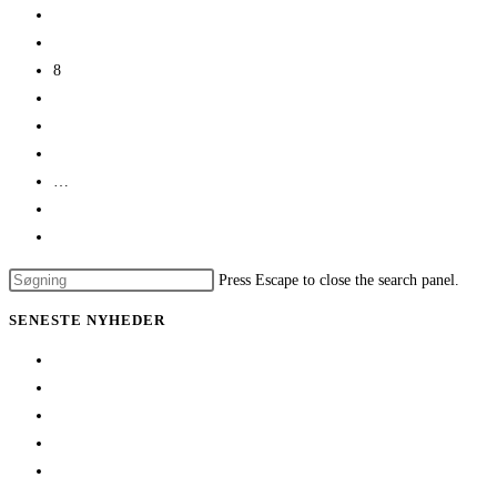
6
7
8
9
10
11
…
18
Go to the next page
Press Escape to close the search panel.
SENESTE NYHEDER
Her er TSØ’s nye direktør
1 billet – 2 kampe
Træningskampe 2026
Jeppe Villumsen fortsætter i Team Sydhavsøerne
Pauli Mittun stopper i TSØ før den kommende sæson