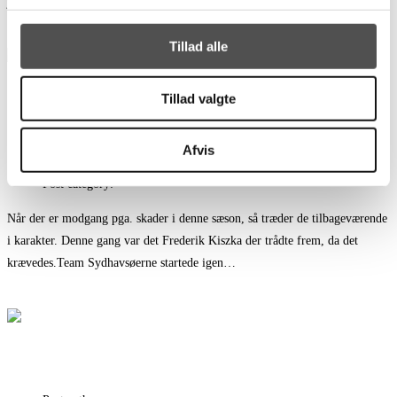
jeg frem til dette program, da jeg tænkte at alle spillere ville komme…
Fortsæt med at læse
Stod måbende på sidelinjen
Tillad alle
Sejr trods modstand
Tillad valgte
Post author:
Kim Nielsen
Afvis
Post published:
16. februar 2024
Post category:
Nyheder
Når der er modgang pga. skader i denne sæson, så træder de tilbageværende
i karakter. Denne gang var det Frederik Kiszka der trådte frem, da det
krævedes.Team Sydhavsøerne startede igen…
Fortsæt med at læse
Sejr trods modstand
8. sejr på stribe!