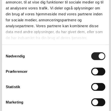
annoncer, til at vise dig funktioner til sociale medier og til
at analysere vores trafik. Vi deler også oplysninger om
Post author:
Kim Nielsen
din brug af vores hjemmeside med vores partnere inden
Post published:
25. februar 2024
for sociale medier, annonceringspartnere og
Post category:
Nyheder
analysepartnere. Vores partnere kan kombinere disse
data med andre oplysninger, du har givet dem, eller som
Der blev kørt stærkt på cyklerne inden hjemmekampen mod HC
de har indsamlet fra din brug af deres tjenester.
Midtjylland.Det var 13. gang at der blev budt på vildt sponsorcykelløb og
god stemning i Hal1.I år blev der samlet…
Samtykkevalg
Fortsæt med at læse
Vildt Sponsorcykelløb
Nødvendig
Stod måbende på sidelinjen
Præferencer
Post author:
Kim Nielsen
Statistik
Post published:
19. februar 2024
Post category:
Nyheder
Marketing
Femte kamp på 17 dage, det er ikke hvad vi normalt er vant til. Inden jul så