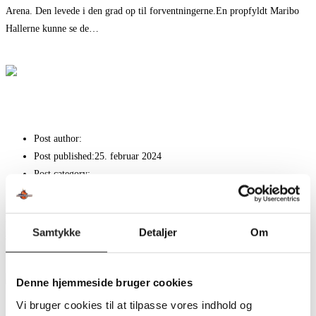
Arena. Den levede i den grad op til forventningerne.En propfyldt Maribo
Hallerne kunne se de…
Fortsæt med at læse
Fantastisk comeback – og sejr over HØJ
Så gik den ikke længere
Post author:
Kim Nielsen
Post published:
25. februar 2024
Post category:
Nyheder
Så gik den ikke længere, da TSØ her til eftermiddag blev slået af topholdet
HC Midtjylland med cifrene 24-30 på hjemmebane.TSØ kom ellers godt fra
Samtykke
Detaljer
Om
start på kampen, der gav…
Fortsæt med at læse
Så gik den ikke længere
Denne hjemmeside bruger cookies
Vi bruger cookies til at tilpasse vores indhold og
Vildt Sponsorcykelløb