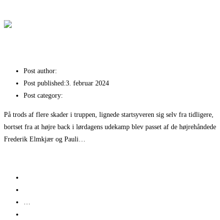
Fortsæt med at læse
Fantastisk sejr over Skive
Solid arbejdssejr i Odder
Post author:
Kim Nielsen
Post published:
3. februar 2024
Post category:
Nyheder
På trods af flere skader i truppen, lignede startsyveren sig selv fra tidligere,
bortset fra at højre back i lørdagens udekamp blev passet af de højrehåndede
Frederik Elmkjær og Pauli…
Fortsæt med at læse
Solid arbejdssejr i Odder
Go to the previous page
1
…
5