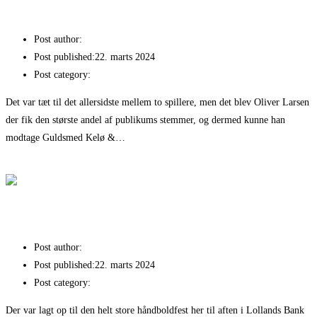
Oliver Larsen er årets TSØ-spiller
Post author:
Kim Nielsen
Post published:
22. marts 2024
Post category:
Nyheder
Det var tæt til det allersidste mellem to spillere, men det blev Oliver Larsen
der fik den største andel af publikums stemmer, og dermed kunne han
modtage Guldsmed Kelø &…
Fortsæt med at læse
Oliver Larsen er årets TSØ-spiller
Fantastisk comeback – og sejr over HØJ
Post author:
Kim Nielsen
Post published:
22. marts 2024
Post category:
Nyheder
Der var lagt op til den helt store håndboldfest her til aften i Lollands Bank