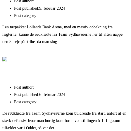
Post author:
Kim Nielsen
Post published:
9. februar 2024
Post category:
Nyheder
I en tætpakket Lollands Bank Arena, med en massiv opbakning fra
lægterne, kunne de rødklædte fra Team Sydhavsøerne her til aften nappe
den 8. sejr på stribe, da man slog…
Fortsæt med at læse
8. sejr på stribe!
Fantastisk sejr over Skive
Post author:
Kim Nielsen
Post published:
6. februar 2024
Post category:
Nyheder
De rødklædte fra Team Sydhavsøerne kom buldrende fra start, anført af en
stærk defensiv, hvor man hurtig kom foran ved stillingen 5-1. Ligesom
tilfældet var i Odder, så var det…