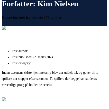
Forfatter:
Kim Nielsen
Denne forfatter har skrevet 178 artikler
Tak for den store indsats
Post author:
Kim Nielsen
Post published:
22. marts 2024
Post category:
Nyheder
Inden sæsonens sidste hjemmekamp blev der uddelt tak og gaver til to
spillere der stopper efter sæsonen. To spillere der begge har sat deres
væsentlige præg på holdet de seneste…
Fortsæt med at læse
Tak for den store indsats