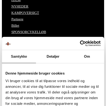
HJEM
NYHEDER
KAMPOVERSIGT
Partnere
Billet
SPONSORCYKELLØB
OM TSØ
KONTAKT
BESTYRELSEN
Samtykke
Detaljer
Om
SUPPORT
DATABESKYTTELSESPOLITIK
Denne hjemmeside bruger cookies
Vi bruger cookies til at tilpasse vores indhold og
annoncer, til at vise dig funktioner til sociale medier og til
at analysere vores trafik. Vi deler også oplysninger om
Tak for den store indsats
din brug af vores hjemmeside med vores partnere inden
for sociale medier, annonceringspartnere og