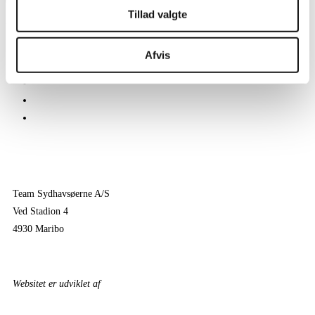
Tillad valgte
SENESTE NYHEDER
Her er TSØ’s nye direktør
Afvis
1 billet – 2 kampe
Træningskampe 2026
Jeppe Villumsen fortsætter i Team Sydhavsøerne
Pauli Mittun stopper i TSØ før den kommende sæson
Team Sydhavsøerne A/S
Ved Stadion 4
4930 Maribo
KONTAKTPERSONER
Websitet er udviklet af
KonceptLab