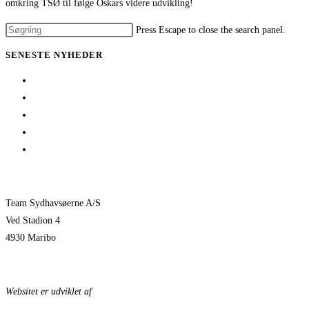
omkring TSØ til følge Oskars videre udvikling!
Press Escape to close the search panel.
SENESTE NYHEDER
Her er TSØ’s nye direktør
1 billet – 2 kampe
Træningskampe 2026
Jeppe Villumsen fortsætter i Team Sydhavsøerne
Pauli Mittun stopper i TSØ før den kommende sæson
Team Sydhavsøerne A/S
Ved Stadion 4
4930 Maribo
KONTAKTPERSONER
Websitet er udviklet af
KonceptLab