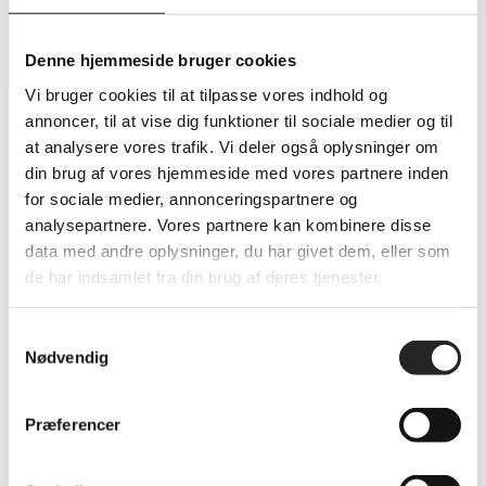
Oskar forlænger
Denne hjemmeside bruger cookies
Vi bruger cookies til at tilpasse vores indhold og
annoncer, til at vise dig funktioner til sociale medier og til
Oskar forlænger
at analysere vores trafik. Vi deler også oplysninger om
din brug af vores hjemmeside med vores partnere inden
Oskar Hare forlænger den kontrakt, der var gældende til og med næste
for sociale medier, annonceringspartnere og
sæson, så aftalen nu gælder til 2027.
analysepartnere. Vores partnere kan kombinere disse
data med andre oplysninger, du har givet dem, eller som
Oskar har, med undtagelse af en afstikker til Gunslevholm Idrætsefterskole,
de har indsamlet fra din brug af deres tjenester.
spillet hele sit håndboldliv i Maribo Hallerne og fortsætter således med det i
hvert fald 3 sæsoner yderligere – ud over den, vi er i gang med.
Samtykkevalg
Nødvendig
Morten Juul:
“Oskar har i indeværende sæson fået sit reelle gennembrud og har vist, at
Præferencer
han i den grad har niveauet til at spille med her. Det er grundet ærgerlige
omstændigheder blevet til rigtig meget spilletid og denne ændrede rolle, har
han forvaltet over al forventning. Han ligger i øjeblikket med en