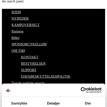
the search panel.
HJEM
NYHEDER
KAMPOVERSIGT
Partnere
Billet
SPONSORCYKELLØB
OM TSØ
KONTAKT
BESTYRELSEN
SUPPORT
DATABESKYTTELSESPOLITIK
Toggle website search
Search this website
Samtykke
Detaljer
Om