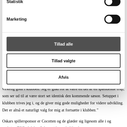
Statistik
scoringsprocent på 79%, hvilket er meget højt sammenlignet med andre på
fløjene i 1. division og liga. Derudover har Oskar udviklet sine defensive
Marketing
kompetencer og klør på for at gøre det samme med fysikken. I det hele
taget er han en kultur- og værdibærer, som vi selvfølgelig skal holde i Team
Sydhavsøerne meget længere.”
Tillad alle
Oskar træner i øjeblikket sammen med resten af truppen på livet løs og
glæder sig til snart (3. februar) forhåbentlig at fortsætte den flotte stime,
holdet sluttede 2023 af med.
Tillad valgte
Om beslutningen om at forlænge udtaler Oskar:
Afvis
“Jeg har valgt at forlænge med TSØ, fordi jeg først og fremmest trives
virkelig godt i klubben. Jeg er glad for at være en del af en spændende trup,
som ser ud til at være stort set identisk den kommende sæson. Setuppet i
klubben trives jeg i, og de giver mig gode muligheder for videre udvikling.
Det er altså et naturligt valg for mig at fortsætte i klubben.”
Oskars spillersponsor er Cocotten og de glæder sig ligesom alle i og