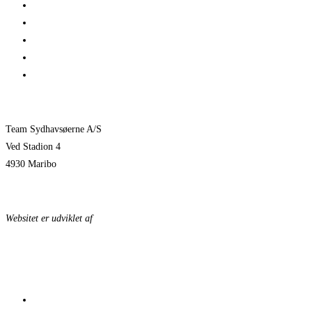
Her er TSØ’s nye direktør
1 billet – 2 kampe
Træningskampe 2026
Jeppe Villumsen fortsætter i Team Sydhavsøerne
Pauli Mittun stopper i TSØ før den kommende sæson
Team Sydhavsøerne A/S
Ved Stadion 4
4930 Maribo
KONTAKTPERSONER
Websitet er udviklet af
KonceptLab
DATABESKYTTELSESPOLITIK