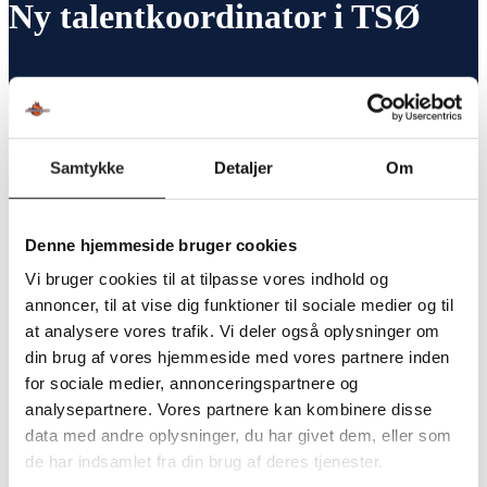
Ny talentkoordinator i TSØ
Ny talentkoordinator i TSØ
Samtykke
Detaljer
Om
Et vigtigt grundstof i Team Sydhavsøerne er lokalt forankret
talentudvikling. Netop på dette punkt har klubben valgt at opruste til den
Denne hjemmeside bruger cookies
kommende sæson.
Vi bruger cookies til at tilpasse vores indhold og
TSØ tilknytter derfor Johan Strange som klubbens nye talentkoordinator.
annoncer, til at vise dig funktioner til sociale medier og til
Hans primære opgaver bliver at sikre kontinuitet i udviklingen af klubbens
at analysere vores trafik. Vi deler også oplysninger om
egne unge spillere og at skabe rammerne for en bæredygtig transition
din brug af vores hjemmeside med vores partnere inden
mellem ungdom og senior. På gulvet får han ansvaret for TSØ’s U17
for sociale medier, annonceringspartnere og
Drenge.
analysepartnere. Vores partnere kan kombinere disse
data med andre oplysninger, du har givet dem, eller som
Johan Strange kommer med stor erfaring fra mange års ungdomsarbejde i
de har indsamlet fra din brug af deres tjenester.
bl.a. FIF. De seneste fem år har han arbejdet på Skolerne i Oure. Han er