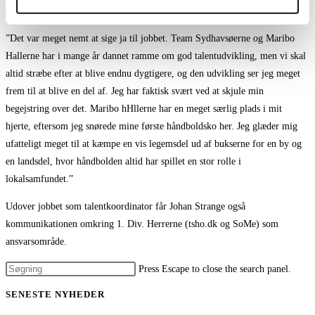
Johan Strange udtaler:
”Det var meget nemt at sige ja til jobbet. Team Sydhavsøerne og Maribo
Hallerne har i mange år dannet ramme om god talentudvikling, men vi skal
altid stræbe efter at blive endnu dygtigere, og den udvikling ser jeg meget
frem til at blive en del af. Jeg har faktisk svært ved at skjule min
begejstring over det. Maribo hHllerne har en meget særlig plads i mit
hjerte, eftersom jeg snørede mine første håndboldsko her. Jeg glæder mig
ufatteligt meget til at kæmpe en vis legemsdel ud af bukserne for en by og
en landsdel, hvor håndbolden altid har spillet en stor rolle i
lokalsamfundet.”
Udover jobbet som talentkoordinator får Johan Strange også
kommunikationen omkring 1. Div. Herrerne (tsho.dk og SoMe) som
ansvarsområde.
Press Escape to close the search panel.
SENESTE NYHEDER