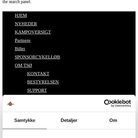
the search panel.
HJEM
NYHEDER
KAMPOVERSIGT
Partnere
Billet
SPONSORCYKELLØB
OM TSØ
KONTAKT
BESTYRELSEN
SUPPORT
DATABESKYTTELSESPOLITIK
Toggle website search
Search this website
Samtykke
Detaljer
Om