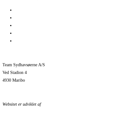
Her er TSØ’s nye direktør
1 billet – 2 kampe
Træningskampe 2026
Jeppe Villumsen fortsætter i Team Sydhavsøerne
Pauli Mittun stopper i TSØ før den kommende sæson
Team Sydhavsøerne A/S
Ved Stadion 4
4930 Maribo
KONTAKTPERSONER
Websitet er udviklet af
KonceptLab
DATABESKYTTELSESPOLITIK