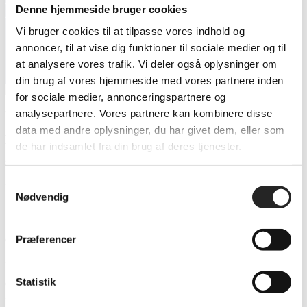
Nicolai Worsøe er assistent for
Denne hjemmeside bruger cookies
Vi bruger cookies til at tilpasse vores indhold og
Jimmy i resten af sæsonen
annoncer, til at vise dig funktioner til sociale medier og til
at analysere vores trafik. Vi deler også oplysninger om
din brug af vores hjemmeside med vores partnere inden
for sociale medier, annonceringspartnere og
analysepartnere. Vores partnere kan kombinere disse
data med andre oplysninger, du har givet dem, eller som
Nicolai Worsøe er assistent for Jimmy i resten
de har indsamlet fra din brug af deres tjenester.
af sæsonen
Samtykkevalg
Nicolai Worsøe, der senest har været i Køge Håndbold og for nuværende
Nødvendig
underviser på Københavns Idrætsefterskole, fuldender trænerteamet i den
resterende del af sæsonen. Han har stor erfaring med talentudvikling og er
Præferencer
en ung ihærdig træner.
Nicolai er allerede tiltrådt og har i mandagens træning vist stort
Statistik
engagement, indlevelse og er mere end klar på udfordringen
”Jeg har altid været tiltrukket af udfordringer, og da Morten og Jimmy så