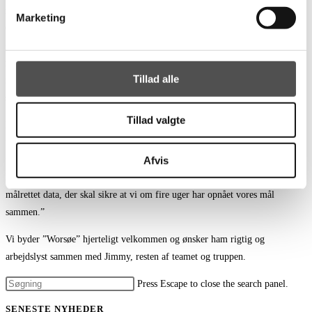
muligheden for at tilknytte mig Team Sydhavsøerne, var jeg ikke i tvivl.
Marketing
Opgaven, vi står overfor de næste fire uger, er krævende og nødvendiggør
grundig planlægning og samarbejde. Vi skal lære hinanden at kende på
rekordtid, udvikle nye løsninger, videreudvikle eksisterende og
Tillad alle
implementere det hele. Det er en stor mundfuld, som vi er klar til at løse
sammen.”, fortæller Nicolai Worsøe.
Tillad valgte
Nicolaj fik også et godt første indtryk og ser muligheder i holdet:
”Mit første indtryk af spillerne og staben er meget positiv. Det er en ung
Afvis
trup, som arbejder hårdt og målrettet, og som er klar til at gå i kamp for
hinanden. Jeg er klar til at bidrage med nye perspektiver, taktiske input og
målrettet data, der skal sikre at vi om fire uger har opnået vores mål
sammen.”
Vi byder ”Worsøe” hjerteligt velkommen og ønsker ham rigtig og
arbejdslyst sammen med Jimmy, resten af teamet og truppen.
Press Escape to close the search panel.
SENESTE NYHEDER