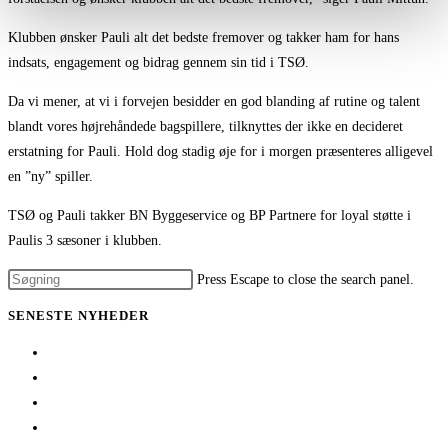
Klubben ønsker Pauli alt det bedste fremover og takker ham for hans
indsats, engagement og bidrag gennem sin tid i TSØ.
Da vi mener, at vi i forvejen besidder en god blanding af rutine og talent
blandt vores højrehåndede bagspillere, tilknyttes der ikke en decideret
erstatning for Pauli. Hold dog stadig øje for i morgen præsenteres alligevel
en ”ny” spiller.
TSØ og Pauli takker BN Byggeservice og BP Partnere for loyal støtte i
Paulis 3 sæsoner i klubben.
Press Escape to close the search panel.
SENESTE NYHEDER
Her er TSØ’s nye direktør
1 billet – 2 kampe
Træningskampe 2026
Jeppe Villumsen fortsætter i Team Sydhavsøerne