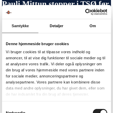
Pauli Mittun stopper i TSØ før
den kommende sæson
Samtykke
Detaljer
Om
Denne hjemmeside bruger cookies
Pauli Mittun stopper i TSØ før den kommende
Vi bruger cookies til at tilpasse vores indhold og
annoncer, til at vise dig funktioner til sociale medier og til
sæson
at analysere vores trafik. Vi deler også oplysninger om
Team Sydhavsøerne og Pauli Mittun har indgået aftale om at ophæve
din brug af vores hjemmeside med vores partnere inden
samarbejdet med øjeblikkelig virkning.
for sociale medier, annonceringspartnere og
analysepartnere. Vores partnere kan kombinere disse
Selvom Pauli Mittun tidligere i 2026 forlængede sin kontrakt med klubben
data med andre oplysninger, du har givet dem, eller som
og havde yderligere to sæsoner tilbage af aftalen, har han anmodet om at
de har indsamlet fra din brug af deres tjenester.
blive fritstillet af personlige årsager.
Samtykkevalg
Beslutningen er truffet på baggrund af ændringer i Paulis privatliv, som gør,
Nødvendig