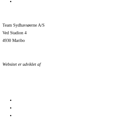
Pauli Mittun stopper i TSØ før den kommende sæson
Team Sydhavsøerne A/S
Ved Stadion 4
4930 Maribo
KONTAKTPERSONER
Websitet er udviklet af
KonceptLab
DATABESKYTTELSESPOLITIK
© 2023 Team Sydhavsøerne