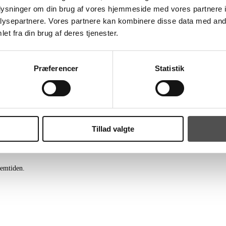
oplysninger om din brug af vores hjemmeside med vores partnere i
ysepartnere. Vores partnere kan kombinere disse data med andr
et fra din brug af deres tjenester.
Præferencer
Statistik
 spillerkontrakten med øjeblikkelig virkning.
for at komme tættere på den nærmere familie i det jyske.
Tillad valgte
amilieforøgelse. Jeg vil derfor gerne takke alle for en god tid i TSØ, nogle g
remtiden.