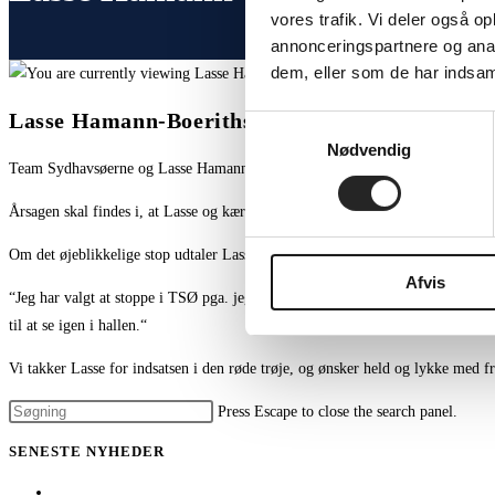
vores trafik. Vi deler også 
annonceringspartnere og anal
dem, eller som de har indsaml
Lasse Hamann-Boeriths stopper i TSØ før tid
Samtykkevalg
Nødvendig
Team Sydhavsøerne og Lasse Hamann-Boeriths har på Lasses opfordring opsagt
Årsagen skal findes i, at Lasse og kæresten efter familieforøgelsen har brug 
Om det øjeblikkelige stop udtaler Lasse:
Afvis
“Jeg har valgt at stoppe i TSØ pga. jeg gerne vil tættere på familien efter f
til at se igen i hallen.“
Vi takker Lasse for indsatsen i den røde trøje, og ønsker held og lykke med f
Press Escape to close the search panel.
SENESTE NYHEDER
Her er TSØ’s nye direktør