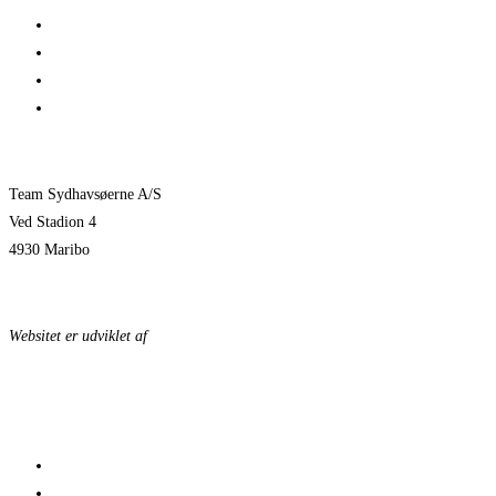
1 billet – 2 kampe
Træningskampe 2026
Jeppe Villumsen fortsætter i Team Sydhavsøerne
Pauli Mittun stopper i TSØ før den kommende sæson
Team Sydhavsøerne A/S
Ved Stadion 4
4930 Maribo
KONTAKTPERSONER
Websitet er udviklet af
KonceptLab
DATABESKYTTELSESPOLITIK