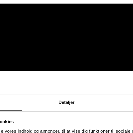
Detaljer
ookies
i TSØ før tid
se vores indhold og annoncer, til at vise dig funktioner til sociale