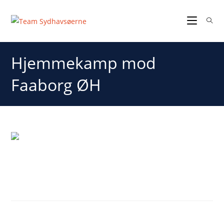
Hjemmekamp mod
Faaborg ØH
Hjemmekamp mod Faaborg
ØH
Sidste kamp i sæsonen – Hjemme i