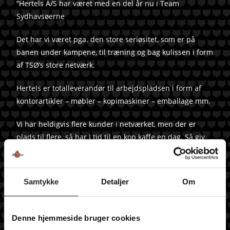
”Hertels A/S har været med en del år nu i Team
Sydhavsøerne
Det har vi været pga. den store seriøsitet, som er på
banen under kampene, til træning og bag kulissen i form
af TSØ’s store netværk.
Hertels er totalleverandør til arbejdspladsen i form af
kontorartikler – møbler – kopimaskiner – emballage mm.
Vi har heldigvis flere kunder i netværket, men der er
plads til flere, så har I tid til en kop kaffe en dag. Så giv
mig endelig et opkald eller en mail, så finder vi sammen
en løsning, der netop passer til jeres behov.
Samtykke
Detaljer
Om
Pt. har vi rigtigt travlt med salg af årets julegaver, se evt.
mere på
www.firmagavevalg.dk
og selvfølgelig
Hertels.dk
Denne hjemmeside bruger cookies
Hertels ønsker TSØ en rigtig god sæson og vi bakker helt