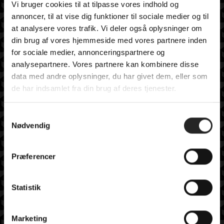
sikkert op.”, fortæller Anders Michaelsen, Distriktschef
Vi bruger cookies til at tilpasse vores indhold og
annoncer, til at vise dig funktioner til sociale medier og til
Hertels A/S, som også ses til højre for Bjarne Schultz på
at analysere vores trafik. Vi deler også oplysninger om
billedet.
din brug af vores hjemmeside med vores partnere inden
Hos Team Sydhavsøerne ser vi frem til at fortsætte det
for sociale medier, annonceringspartnere og
fantastiske samarbejde!
analysepartnere. Vores partnere kan kombinere disse
data med andre oplysninger, du har givet dem, eller som
de har indsamlet fra din brug af deres tjenester.
S
Nødvendig
a
m
SENESTE NYHEDER
t
Præferencer
y
Her er TSØ’s nye direktør
k
k
Statistik
1 billet – 2 kampe
e
Træningskampe 2026
v
Marketing
a