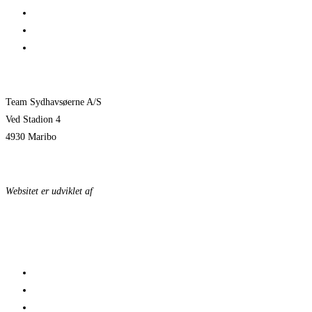
Træningskampe 2026
Jeppe Villumsen fortsætter i Team Sydhavsøerne
Pauli Mittun stopper i TSØ før den kommende sæson
Team Sydhavsøerne A/S
Ved Stadion 4
4930 Maribo
KONTAKTPERSONER
Websitet er udviklet af
KonceptLab
DATABESKYTTELSESPOLITIK