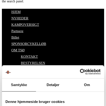
the search panel.
HJEM
NYHEDER
KAMPOVERSIGT
Partnere
Billet
SPONSORCYKELLØB
OM TSØ
KONTAKT
BESTYRELSEN
SUPPORT
DATABESKYTTELSESPOLITIK
Toggle website search
Samtykke
Detaljer
Om
Search this website
Denne hjemmeside bruger cookies