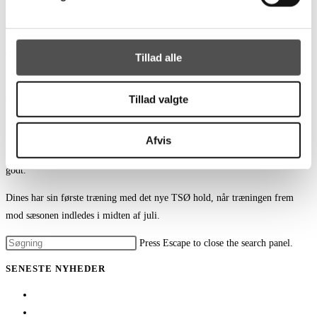
lavede Dines 11 rene mål. Og i den pågældende sæson var han den spiller,
der lavede flest rene mål i hele rækken.
Om sit skifte til TSØ udtaler Dines
Tillad alle
”Jeg glæder mig rigtig meget til at møde holdet og komme i gang med at
Tillad valgte
spille en masse håndbold. Jeg har et virkelig godt indtryk at TSØ både i
forhold til stemningen i hallen, sammensætningen af holdet og tilmed et
professionelt set up. Af de grunde er jeg rigtig glad for muligheden for at få
Afvis
lov at spille i den røde trøje og jeg er sikker på det nok skal blive rigtig
godt.”
Dines har sin første træning med det nye TSØ hold, når træningen frem
mod sæsonen indledes i midten af juli.
Press Escape to close the search panel.
SENESTE NYHEDER
Her er TSØ’s nye direktør
1 billet – 2 kampe