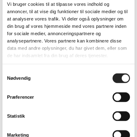
Dines Kjeldgaard skifter til
Vi bruger cookies til at tilpasse vores indhold og
annoncer, til at vise dig funktioner til sociale medier og til
TSØ
at analysere vores trafik. Vi deler også oplysninger om
din brug af vores hjemmeside med vores partnere inden
for sociale medier, annonceringspartnere og
analysepartnere. Vores partnere kan kombinere disse
data med andre oplysninger, du har givet dem, eller som
Dines Kjeldgaard skifter til TSØ
de har indsamlet fra din brug af deres tjenester.
Den nuværende TMS Ringsted-spiller bliver fra den kommende sæson
Samtykkevalg
TSØ-spiller, hvor han kommer til at dele højre back positionen med
Nødvendig
ligeledes ny tilknyttede og offentliggjorte Nikolai Falao.
Inden Dines for en sæson siden tog til TMS for at få opfyldt
Præferencer
ligaambitionerne, tørnede han ud for HC Odense og har altså som
modstander smagt på stemningen i Lollands Bank ARENA. En stemning
Statistik
den 21-årige højre back glæder sig til nu at blive bakket op af, når han
inden længe skal lave mål i den røde trøje. Og mål har han lavet mange af.
Da TSØ for et års tid siden slog HC Odense i Lollands Bank ARENA
Marketing