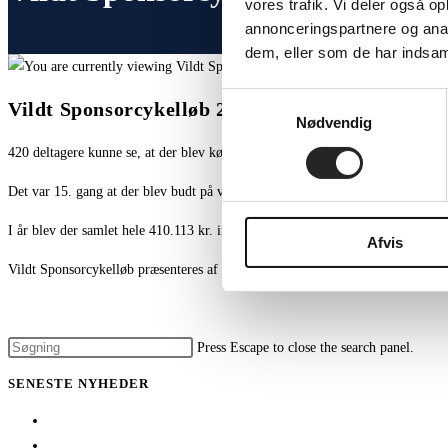
vores trafik. Vi deler også 
annonceringspartnere og anal
dem, eller som de har indsaml
Samtykkevalg
Vildt Sponsorcykelløb 2026
Nødvendig
420 deltagere kunne se, at der blev kørt stærkt på cyklerne inden hjemmeka
Det var 15. gang at der blev budt på vildt sponsorcykelløb og god stemning i
I år blev der samlet hele 410.113 kr. ind i forbindelse med sponsorcykelløbet,
Afvis
Vildt Sponsorcykelløb præsenteres af
STARK MARIBO
og
SUNDFARTEN
Se alle rytternes sponsorer her.
Press Escape to close the search panel.
SENESTE NYHEDER
1 billet – 2 kampe
Træningskampe 2026