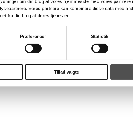
oplysninger om din brug af vores hjemmeside med vores partnere i
ysepartnere. Vores partnere kan kombinere disse data med andr
et fra din brug af deres tjenester.
Præferencer
Statistik
mpen mod Give.
 Hal1.
 og der skal derfor lyde en kæmpe tak til alle, der deltog og bidrog.
Tillad valgte