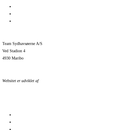
Jeppe Villumsen fortsætter i Team Sydhavsøerne
Pauli Mittun stopper i TSØ før den kommende sæson
Pokalkamp mod HØJ
Team Sydhavsøerne A/S
Ved Stadion 4
4930 Maribo
KONTAKTPERSONER
Websitet er udviklet af
KonceptLab
DATABESKYTTELSESPOLITIK