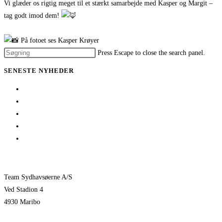
Vi glæder os rigtig meget til et stærkt samarbejde med Kasper og Margit –
tag godt imod dem!
På fotoet ses Kasper Krøyer
Press Escape to close the search panel.
SENESTE NYHEDER
Her er TSØ’s nye direktør
1 billet – 2 kampe
Træningskampe 2026
Jeppe Villumsen fortsætter i Team Sydhavsøerne
Pauli Mittun stopper i TSØ før den kommende sæson
Team Sydhavsøerne A/S
Ved Stadion 4
4930 Maribo
KONTAKTPERSONER