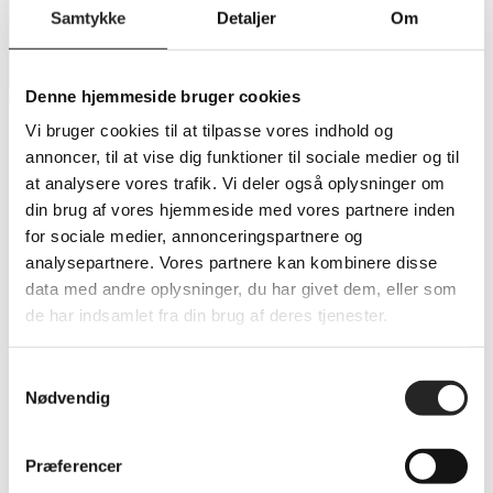
Vi udvider vores organisation
Samtykke
Detaljer
Om
Denne hjemmeside bruger cookies
Vi bruger cookies til at tilpasse vores indhold og
Vi udvider vores organisation
annoncer, til at vise dig funktioner til sociale medier og til
at analysere vores trafik. Vi deler også oplysninger om
I dag – mandag den 1. juni – har vi valgt at udvide vores organisation med
din brug af vores hjemmeside med vores partnere inden
Kasper Krøyer og Margit Christiansen
for sociale medier, annonceringspartnere og
analysepartnere. Vores partnere kan kombinere disse
Kasper Krøyer er ansat i en fuldtidsstilling som salgskonsulent, hvor hans
data med andre oplysninger, du har givet dem, eller som
primære arbejdsopgaver bliver at varetage salg og være ansvarlig for TSØ
de har indsamlet fra din brug af deres tjenester.
Erhvervsnetværket.
Samtykkevalg
Kasper vil også blive meget synlig til vores hjemmekampe og ved
Nødvendig
forskellige events.
Præferencer
Kasper er gift med Julie, og de har 2 børn på 7 og 3 år. Han har senest