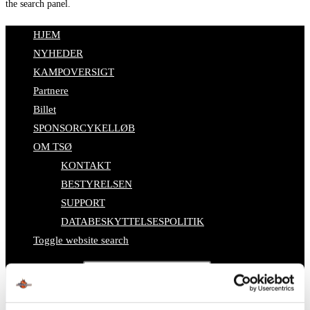
the search panel.
HJEM
NYHEDER
KAMPOVERSIGT
Partnere
Billet
SPONSORCYKELLØB
OM TSØ
KONTAKT
BESTYRELSEN
SUPPORT
DATABESKYTTELSESPOLITIK
Toggle website search
Search this website