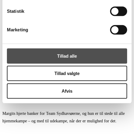
været ansat hos Krenkerup Bryggeri, hvor han arbejdede som sælger i 3 år.
Kasper har allerede ”smagt” på jobbet hos Team Sydhavsøerne i maj måned,
Statistik
hvor han har været i virksomhedspraktik, og på den måde været i kontakt
med en del af vores partnere.
Marketing
Kasper har ry for en meget positiv tilgang til alle mennesker, han elsker det
sociale liv og sport, og går 100% ind i de ting, som han sætter sig for.
Tillad alle
Margit Christiansen vil som frivillig hjælpe til på vores kontor med
administrative opgaver. Margit er næsten lige gået på pension, efter at have
Tillad valgte
været ansat i Knuthenborg Parks Økonomiafdeling de sidste 18 år. Margit
har spillet håndbold i mange år, og var frivillig i HMH i 20 år med div.
Afvis
poster som bestyrelsesmedlem, formand for Ungdomsudvalget, holdleder
for forskellige hold m.m.
Margits hjerte banker for Team Sydhavsøerne, og hun er til stede til alle
hjemmekampe – og med til udekampe, når der er mulighed for det.