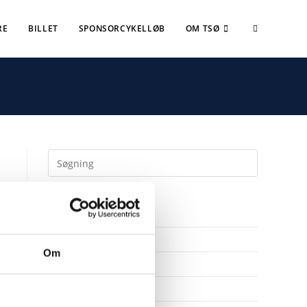
RE
BILLET
SPONSORCYKELLØB
OM TSØ
SENESTE NYHEDER
Her er TSØ’s nye direktør
Om
1 billet – 2 kampe
Træningskampe 2026