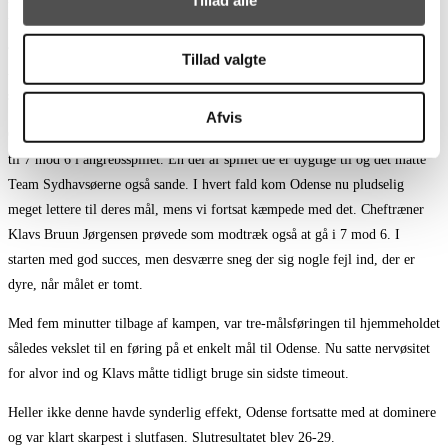
Tillad alle
tilbage på tre mål. Præcis som i første halvleg var der flere muligheder for
at øge føringen yderligere, men hver eneste gang blev chancen forpasset.
Tillad valgte
Årsagen var igen oplagte chancer der blev brændt – herunder bl.a. to
straffekast.
Afvis
Omkring midtvejs i halvlegen ændrede kampen karakter. Odense ændrede
til 7 mod 6 i angrebsspillet. En del af spillet de er dygtige til og det måtte
Team Sydhavsøerne også sande. I hvert fald kom Odense nu pludselig
meget lettere til deres mål, mens vi fortsat kæmpede med det. Cheftræner
Klavs Bruun Jørgensen prøvede som modtræk også at gå i 7 mod 6. I
starten med god succes, men desværre sneg der sig nogle fejl ind, der er
dyre, når målet er tomt.
Med fem minutter tilbage af kampen, var tre-målsføringen til hjemmeholdet
således vekslet til en føring på et enkelt mål til Odense. Nu satte nervøsitet
for alvor ind og Klavs måtte tidligt bruge sin sidste timeout.
Heller ikke denne havde synderlig effekt, Odense fortsatte med at dominere
og var klart skarpest i slutfasen. Slutresultatet blev 26-29.