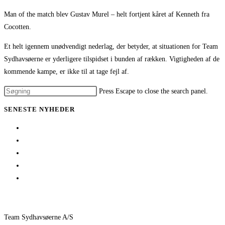
Man of the match blev Gustav Murel – helt fortjent kåret af Kenneth fra
Cocotten.
Et helt igennem unødvendigt nederlag, der betyder, at situationen for Team
Sydhavsøerne er yderligere tilspidset i bunden af rækken. Vigtigheden af de
kommende kampe, er ikke til at tage fejl af.
Press Escape to close the search panel.
SENESTE NYHEDER
1 billet – 2 kampe
Træningskampe 2026
Jeppe Villumsen fortsætter i Team Sydhavsøerne
Pauli Mittun stopper i TSØ før den kommende sæson
Pokalkamp mod HØJ
Team Sydhavsøerne A/S