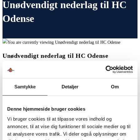
Unødvendigt nederlag til HC
Odense
Unødvendigt nederlag til HC Odense
Så er der også i Lollands Bank Arena taget hul på 2025 i håndboldmæssig
forstand. Igen med forrygende opbakning fra lokalområdet – således var der
450 til førkampsarrangementer.
Samtykke
Detaljer
Om
På banen blev der ligeledes lagt fint fra land på det spillemæssige plan.
Forsvaret stod godt og tillod ikke de helt store chancer. De chancer de
Denne hjemmeside bruger cookies
orangeklædte modstandere fra Odense fik, var primært fra distancen, dog
Vi bruger cookies til at tilpasse vores indhold og
med en sådan kvalitet, at Niclas Ludvigsen, der startede i kassen, havde
annoncer, til at vise dig funktioner til sociale medier og til
svært ved at komme i nærheden af afslutningerne.
at analysere vores trafik. Vi deler også oplysninger om