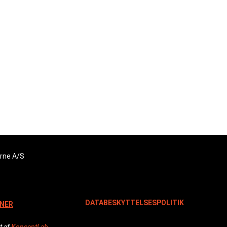
gter hvert moment, hver dag.
 holdet!
rne A/S
DATABESKYTTELSESPOLITIK
NER
t af
KonceptLab