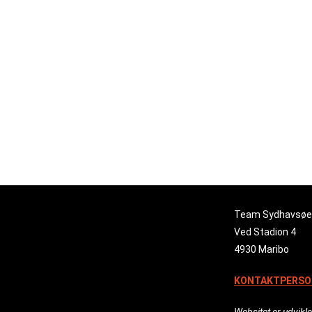
sæsonen skal falde ud med en top-3 til TSØ. Men vi ja
Jeg ønsker en god kamp til alle, der kommer og støtter
– Nicolai Worsøe, cheftræner.
Udekampen bliver spillet 19. februar kl. 19.30
Team Sydhavsøe
Ved Stadion 4
4930 Maribo
KONTAKTPERSO
Websitet er udvikle