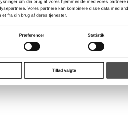
oplysninger om din brug af vores hjemmeside med vores partnere i
as Tidemand, Andreas Aagreen, Jens Svane, Emil Tellerup og
ysepartnere. Vores partnere kan kombinere disse data med andr
rsdag.
et fra din brug af deres tjenester.
r mange fans og topper tilskuertallene i 1. division både hjemme
Præferencer
Statistik
 spil. Toppen af 1. division er ekstremt tæt, hvor tre hold står med
g Kolding. Der er derfor vitale point på spil i jagten på en plads
arametre falder ud til hjemmeholdets fordel:
Tillad valgte
le procenter
holdets nuværende position. Nu venter den absolutte slutfase, hvor
æver hårdt arbejde, fokus og måske også en smule held, hvis