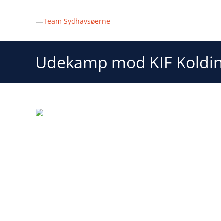
Udekamp mod KIF Koldi
Udekamp mod KIF Kol
En kamp med enorm betydning f
Det blev en sand gyser i Lollands Bank ARENA, da TSØ