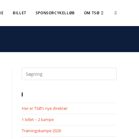
RE
BILLET
SPONSORCYKELLØB
OM TSØ
SENESTE NYHEDER
Her er TSØ’s nye direktør
1 billet – 2 kampe
Træningskampe 2026