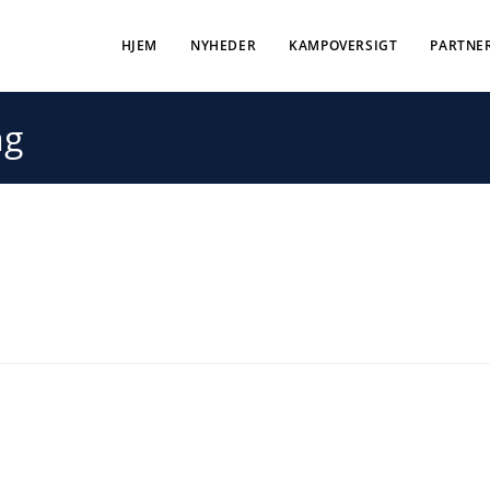
HJEM
NYHEDER
KAMPOVERSIGT
PARTNE
ng
ding
or begge hold
 senest var i aktion. Kampen mod Odder endte 32-31 efter en