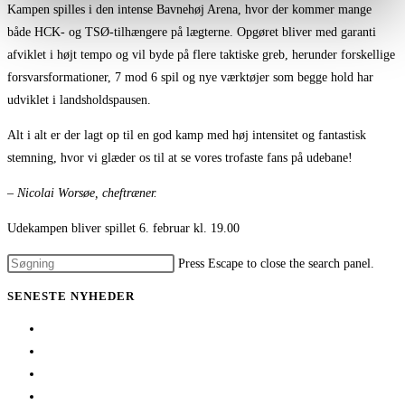
Kampen spilles i den intense Bavnehøj Arena, hvor der kommer mange
både HCK- og TSØ-tilhængere på lægterne. Opgøret bliver med garanti
afviklet i højt tempo og vil byde på flere taktiske greb, herunder forskellige
forsvarsformationer, 7 mod 6 spil og nye værktøjer som begge hold har
udviklet i landsholdspausen.
Alt i alt er der lagt op til en god kamp med høj intensitet og fantastisk
stemning, hvor vi glæder os til at se vores trofaste fans på udebane!
– Nicolai Worsøe, cheftræner.
Udekampen bliver spillet 6. februar kl. 19.00
Press Escape to close the search panel.
SENESTE NYHEDER
Her er TSØ’s nye direktør
1 billet – 2 kampe
Træningskampe 2026
Jeppe Villumsen fortsætter i Team Sydhavsøerne