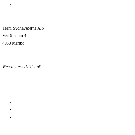
Pauli Mittun stopper i TSØ før den kommende sæson
Team Sydhavsøerne A/S
Ved Stadion 4
4930 Maribo
KONTAKTPERSONER
Websitet er udviklet af
KonceptLab
DATABESKYTTELSESPOLITIK
© 2023 Team Sydhavsøerne