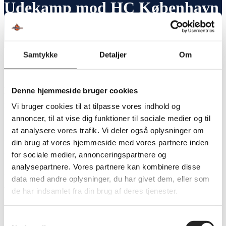
Udekamp mod HC København
Samtykke
Detaljer
Om
Udekamp mod HC København
På fredag venter dog et helt andet HCK-
Denne hjemmeside bruger cookies
mandskab.
Vi bruger cookies til at tilpasse vores indhold og
annoncer, til at vise dig funktioner til sociale medier og til
Sidste kamp i 2025 for TSØ blev en sikker sejr mod Rækker Mølle på 36-
at analysere vores trafik. Vi deler også oplysninger om
31. En kamp, der reelt blev afgjort allerede i 1. halvleg, og hvor TSØ
din brug af vores hjemmeside med vores partnere inden
havde fuld kontrol gennem hele 2. halvleg. Med sejren overvintrede TSØ
for sociale medier, annonceringspartnere og
på 1. pladsen i rækken, men i takt med at de øvrige hold har afviklet deres
analysepartnere. Vores partnere kan kombinere disse
kampe i januar, er holdet nu faldet tilbage som nr. 4. Nu er pausen slut, og
data med andre oplysninger, du har givet dem, eller som
TSØ er klar til at tage hul på forårssæsonen og ser frem mod de kommende
de har indsamlet fra din brug af deres tjenester.
kampe med rejst pande.
Samtykkevalg
Sidste gang TSØ og HC København mødtes, endte det med en TSØ-sejr på