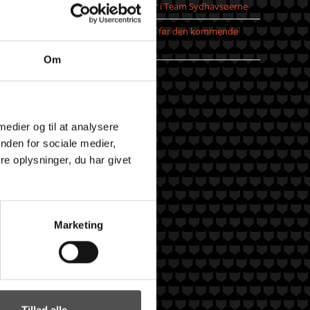
Jeppe Villumsen fortsætter i Team Sydhavsøerne
Pauli Mittun stopper i TSØ før den kommende
sæson
Om
 medier og til at analysere
nden for sociale medier,
e oplysninger, du har givet
Marketing
Tillad alle