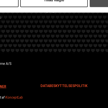
fte niveau i forhold til sidste gang eller blot er i tvivl om, hvor du
g.
rne A/S
DATABESKYTTELSESPOLITIK
NER
t af
KonceptLab