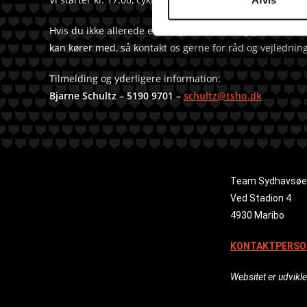
e
Hvis du ikke allerede er tilknyttet et hold og gerne vil ski
v
kan kører med, så kontakt os gerne for råd og vejlednin
a
l
Tilmelding og yderligere information:
g
Bjarne Schultz – 5190 9701 –
schultz@tsho.dk
Team Sydhavsøe
Ved Stadion 4
4930 Maribo
KONTAKTPERSO
Websitet er udvikle