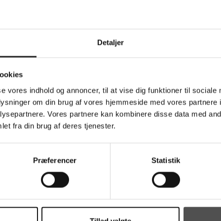
lle kan være med, da vi laver hold på alle niveauer.
cykel til at kører foran og en følgebil, der kører bagerst og samler
Detaljer
 ad fra start til slut. Det er ikke et kapløb, men en social
ookies
genbetaling), hvilket primært går til at dække omkostninger ved
se vores indhold og annoncer, til at vise dig funktioner til sociale
oplysninger om din brug af vores hjemmeside med vores partnere i
ysepartnere. Vores partnere kan kombinere disse data med andr
et fra din brug af deres tjenester.
elyst Strandvej 60, 4873 Væggerløse
Præferencer
Statistik
den, Svingelen 4900 Nakskov.
 Velsmag, C.E. Christiansensvej 1, 4930 Maribo – start: Larsson
ver gang med fælles spisning kl. ca. 20.00
Tillad valgte