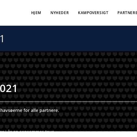
HJEM
NYHEDER
KAMPOVERSIGT
PARTNER
1
021
havsøerne for alle partnere.
er i år en sensommer-tour.