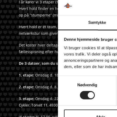
I år kører vi 3 etaper (1 x Falster samt 2 x Lolland) og a
Hvert hold finder en holdkaptajn/kontaktperson, en motor
op på ”stumperne” (minimum 7 ryttere på hvert hold).
Samtykke
Hvert hold er ét team, som finder sit eget tempo og følges
netværkstur som giver lidt motion.
Denne hjemmeside bruger c
Det koster hver deltager 175,- kr. pr. gang at deltage (e
Vi bruger cookies til at tilpas
fællesspisning efter hver etape.
vores trafik. Vi deler også 
annonceringspartnere og anal
De 3 datoer, som du skal sætte kryds ved, er:
dem, eller som de har indsaml
1. etape:
Onsdag d. 18. august – start: Café Mynte, Mari
S
Nødvendig
a
2. etape:
Onsdag d. 8. september – start: Skovridergaar
m
t
3. etape:
Onsdag d. 22. september – mødested: 2010 Vin &
y
Cykler, Torvet 11, 4930 Maribo.
k
k
Vi starter kl. 17.00, cykler mellem 50-60 km og slutter h
Afvis