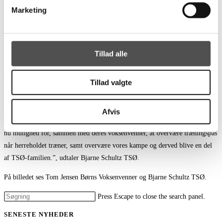
Marketing
Børns Voksenvenner er en national organisation, der støtter børn og unge,
som har et spinkelt voksen- eller familienetværk, ved at matche dem med
frivillige voksenvenner. Som voksenven er ens opgave at fungere som en
stabil, tillidsfuld og tryg ven og rollemodel i samværet med venskabsbarnet
Tillad alle
for derved at skabe de bedste betingelser for, at barnet udvikler sit selvværd
og får endnu mere mod på livet og dets udfordringer.
Tillad valgte
”I TSØ har vi fokus på ”det hele menneske”, og vi er derfor utroligt glade
for dette samarbejde, hvor vi også kan være med til at tage et socialt ansvar
Afvis
i lokalsamfundet ved at hjælpe børn og unge videre i deres liv. Børnene får
nu mulighed for, sammen med deres voksenvenner, at overvære træningspas
når herreholdet træner, samt overvære vores kampe og derved blive en del
af TSØ-familien.”, udtaler Bjarne Schultz TSØ.
På billedet ses Tom Jensen Børns Voksenvenner og Bjarne Schultz TSØ.
Press Escape to close the search panel.
SENESTE NYHEDER