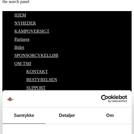
the search panel.
HJEM
NYHEDER
KAMPOVERSIGT
Partnere
Billet
SPONSORCYKELLØB
OM TSØ
KONTAKT
BESTYRELSEN
SUPPORT
DATABESKYTTELSESPOLITIK
Toggle website search
Samtykke
Detaljer
Om
Search this website