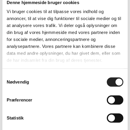
TSØ indgår samarbejde med
Denne hjemmeside bruger cookies
Vi bruger cookies til at tilpasse vores indhold og
Børns Voksenvenner
annoncer, til at vise dig funktioner til sociale medier og til
at analysere vores trafik. Vi deler også oplysninger om
din brug af vores hjemmeside med vores partnere inden
for sociale medier, annonceringspartnere og
analysepartnere. Vores partnere kan kombinere disse
data med andre oplysninger, du har givet dem, eller som
TSØ indgår samarbejde med Børns
de har indsamlet fra din brug af deres tjenester.
Voksenvenner
Samtykkevalg
Det er med stor glæde, at vi i TSØ indgår et samarbejde med
Børns
Nødvendig
Voksenvenner
til glæde for børn med spinkle voksennetværk på Lolland-
Falster.
Præferencer
Alle børn har ret til en hverdag fuld af glæde, oplevelser og tryghed. Alt
sammen noget, som en voksen kan hjælpe børn med at få, og det er derfor
Statistik
med stor fornøjelse, at vi kan fortælle, at TSØ indgår et samarbejde med
Børns Voksenvenner.