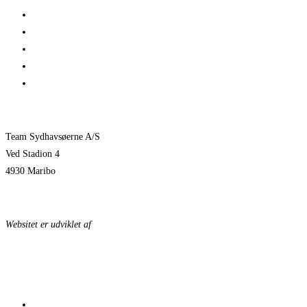
Her er TSØ’s nye direktør
1 billet – 2 kampe
Træningskampe 2026
Jeppe Villumsen fortsætter i Team Sydhavsøerne
Pauli Mittun stopper i TSØ før den kommende sæson
Team Sydhavsøerne A/S
Ved Stadion 4
4930 Maribo
KONTAKTPERSONER
Websitet er udviklet af
KonceptLab
DATABESKYTTELSESPOLITIK