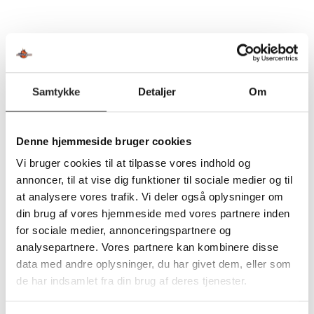
For Gustav selv var det et stort ønske at forsætte i TSØ,
hvor han med undtagelse af en afstikker til Gunslevholm
Idrætsefterskole, har spillet hele sin ungdoms – og
seniortid.
Om aftalen udtaler han: ”Det er dejligt at have fremtiden
Samtykke
Detaljer
Om
på plads, og det var min klare førsteprioritet at blive i
Team Sydhavsøerne. Nu vil jeg fokusere på at udvikle
mit eget spil og dermed spille holdet ud af de
Denne hjemmeside bruger cookies
nuværende udfordringer og forhåbentlig fortsætte så vi
Vi bruger cookies til at tilpasse vores indhold og
kan stå stærkere i de kommende sæsoner.”
annoncer, til at vise dig funktioner til sociale medier og til
at analysere vores trafik. Vi deler også oplysninger om
For TSØ er det ligeledes glædeligt, at det blev til en
din brug af vores hjemmeside med vores partnere inden
forlængelse af aftalen og sportschef Morten Juul udtaler:
for sociale medier, annonceringspartnere og
analysepartnere. Vores partnere kan kombinere disse
”Vi var selvfølgelig nødt til at se Gustav og tiden an, for at
data med andre oplysninger, du har givet dem, eller som
være sikker på, om fysikken var intakt. Og her må vi
de har indsamlet fra din brug af deres tjenester.
konstatere, at Gustav, i samarbejde med den fysiske
stab, har knoklet og faktisk står skarpere end inden