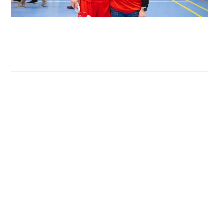
To år mere med Gustav Murel
i den røde trøje
Nakskov-drengen Gustav Murel har sat sin underskrift
på en ny 2-årig aftale, i forlængelse af at den nuværende
3-årige udløber med udgangen af denne sæson.
Gustav er kommet stærkt tilbage efter at have siddet ude
i næsten et år med en alvorlig knæskade.
Skadesperioden er blevet brugt flittigt til at få bygget
fysikken op, så den 22-årige bagspillers forudsætninger
skærpes, i det der må betegnes som spidskompetencen,
nemlig duellerne 1 mod 1.