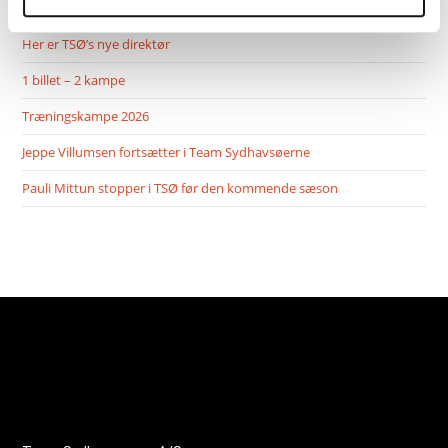
Her er TSØ’s nye direktør
1 billet – 2 kampe
Træningskampe 2026
Jeppe Villumsen fortsætter i Team Sydhavsøerne
Pauli Mittun stopper i TSØ før den kommende sæson