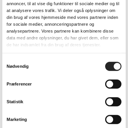
annoncer, til at vise dig funktioner til sociale medier og til
parvist, i 4-blokken og ikke mindst i målet. Det var på
at analysere vores trafik. Vi deler også oplysninger om
ingen måde fejlfrit, men hvis vi kan ramme i nærheden
din brug af vores hjemmeside med vores partnere inden
af det niveau defensivt, vil vi have en rigtig god chance.
for sociale medier, annonceringspartnere og
analysepartnere. Vores partnere kan kombinere disse
Stemningen i truppen er rigtig fin. Ugen er altid lidt
data med andre oplysninger, du har givet dem, eller som
sjovere efter en sejr. Men vi har haft nogle konstruktive
de har indsamlet fra din brug af deres tjenester.
træninger, spillerne har været på og vi glæder os virkelig
til næste udfordring.
S
Nødvendig
a
God kamp!
m
t
Præferencer
y
k
k
Statistik
e
v
SENESTE NYHEDER
Marketing
a