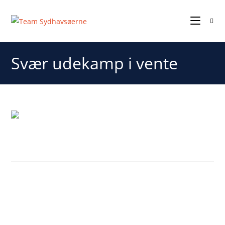
Svær udekamp i vente
Svær udekamp i vente
Fredag aften venter en svær udebanekamp i Rækker
Mølle.
En kamp på udebane i Vestjylland fredag aften mod en