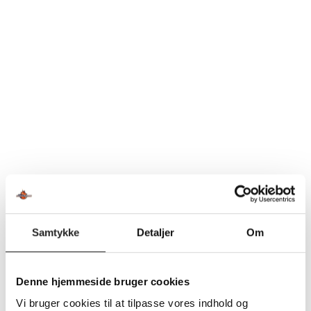
oprykker i medvind er altid en sikker opskrift på en
bøvlet opgave. Så der ligger en stor opgave i det mentale
for spillerne, og de svære omstændigheder må ikke
påvirke vores præstation på banen.
Inde på selve banen bliver opgaven at løse og stække
Rækker Mølles store profiler. Mathias Skræddergaard er
en meget atypisk spiller qua sin højde, som også spiller
en stor rolle i forsvar, overtal og kontra. En virkelig
interessant profil. De har også flere dygtige brudspillere,
hvor jeg vil fremhæve Lasse Hamann-Boeriths – en
dygtig “powerspiller,” som udover sit brud har et virkelig
godt skud. Desuden har de dygtige stregspillere, så det
er ingen overraskelse, at de er så dygtige til at score mål
Samtykke
Detaljer
Om
Så vi skal være dygtige defensivt, noget som vi
kontinuerligt har haft højeste prioritet hele sæsonen og
Denne hjemmeside bruger cookies
hvor det foreløbigt kulminerede i fredags med sæsonens
Vi bruger cookies til at tilpasse vores indhold og
bedste defensive præstation. Her lykkedes vi individuelt,