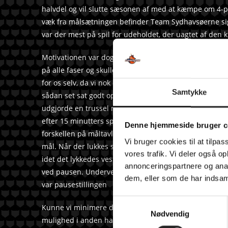
halvdel og vil slutte sæsonen af med at kæmpe om 4-
væk fra målsætningen befinder Team Sydhavsøerne sig
var der mest på spil for udeholdet, der uagtet af den k
Motivationen var dog tydeligvis til stede hos hjemmehold
på alle faser og skulle vi hænge på, var det et krav, at 
for os selv, da vi nok en gang ikke formåede i tilstrækk
Samtykke
sådan set sat godt op, når vi vendte næsen mod kassen 
udgjorde en trussel mod mål, resulterede det i tekniske
efter 15 minutters spil, var der noteret seks tekniske 
Denne hjemmeside bruger c
forskellen på måltavlen. 11-6 blev det, da Lemvig-k
Vi bruger cookies til at tilpas
mål. Når der lukkes så mange mål ind, bliver det svær
vores trafik. Vi deler også 
idet det lykkedes vestjyderne at sætte bold i mål præ
annonceringspartnere og anal
ved pausen. Undervejs i første halvleg kom vi dog bedr
dem, eller som de har indsaml
var pausestillingen
S
Kunne vi minimere de tekniske fejl og tage det første 
Nødvendig
a
mulighed i anden halvleg – med så mange mål kunne a
m