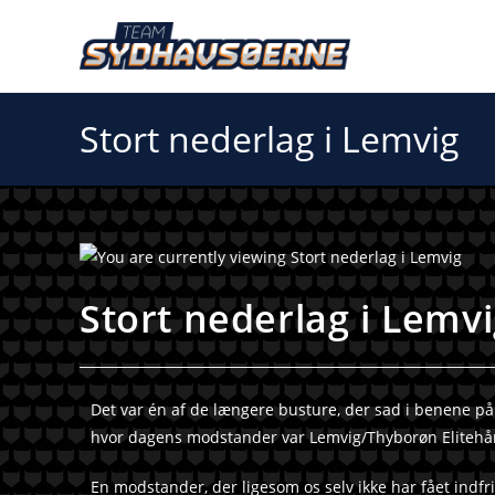
Stort nederlag i Lemvig
Stort nederlag i Lemv
Det var én af de længere busture, der sad i benene på s
hvor dagens modstander var Lemvig/Thyborøn Elitehå
En modstander, der ligesom os selv ikke har fået indf