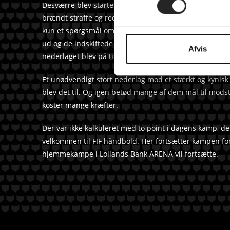
Desværre blev starten af anden halvleg også slutninge
t
brændt straffe og redningerne udeblev. 7-2 blev de fø
y
kun et spørgsmål om sejrens størrelse. Cheftræner Kla
k
ud og de indskiftede spillere sluttede kampen fornuftig
k
Afvis
nederlaget blev på ti mål 41-31.
e
v
Et unødvendigt stort nederlag mod et stærkt og kynisk 
a
blev det til. Og igen betød mange af dem mål til mo
l
koster mange kræfter.
g
Der var ikke kalkuleret med to point i dagens kamp, de
velkommen til FIF håndbold. Her fortsætter kampen for
hjemmekampe i Lollands Bank ARENA vil fortsætte.