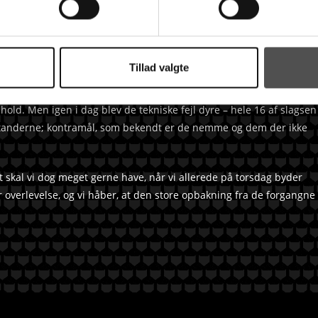
n på spænding i kampen. De tekniske fejl fortsatte, der blev
rste 10 minutter tabt og dermed var de sidste 20 minutters spil
vs Bruun Jørgensen benyttede muligheden til at få skiftet en del
t af og vandt faktisk de sidste 20 minutter med et enkelt mål, så
Tillad valgte
hold. Men igen i dag blev de tekniske fejl dyre – hele 16 af slagsen
dstanderne; kontramål, som bekendt er de nemme og dem der ikke
t skal vi dog meget gerne have, når vi allerede på torsdag byder
 overlevelse, og vi håber, at den store opbakning fra de forgangne