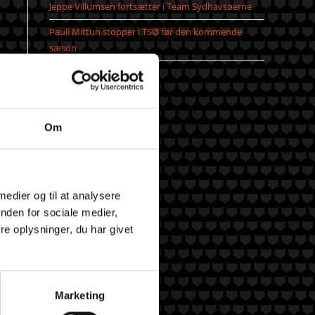
Jeppe Villumsen fortsætter i Team Sydhavsøerne
Pauli Mittun stopper i TSØ før den kommende
sæson
Om
 medier og til at analysere
nden for sociale medier,
e oplysninger, du har givet
Marketing