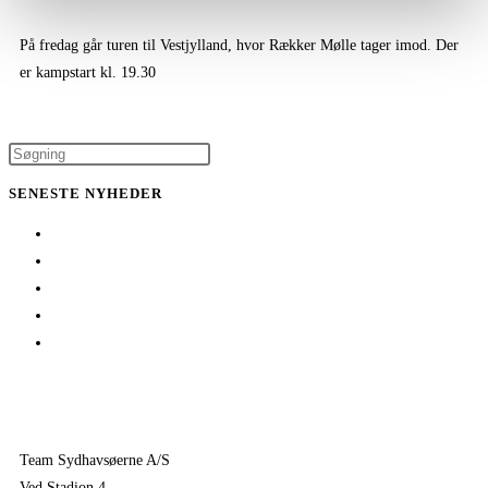
På fredag går turen til Vestjylland, hvor Rækker Mølle tager imod. Der
er kampstart kl. 19.30
SENESTE NYHEDER
Her er TSØ’s nye direktør
1 billet – 2 kampe
Træningskampe 2026
Jeppe Villumsen fortsætter i Team Sydhavsøerne
Pauli Mittun stopper i TSØ før den kommende sæson
Team Sydhavsøerne A/S
Ved Stadion 4