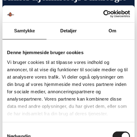
Samtykke
Detaljer
Om
Sikker hjemmesejr i målorgie
Med en sikker sejr på 38-30 over Odder Håndbold hjemme i Lollands
Denne hjemmeside bruger cookies
Bank ARENA kom vi tilbage på sejrssporet med manér. Publikum var
Vi bruger cookies til at tilpasse vores indhold og
klar til fest og gav den gas fra start. Og hvis mange mål = fest, ja så fik
annoncer, til at vise dig funktioner til sociale medier og til
tilskuerne præcis hvad de ønskede.
at analysere vores trafik. Vi deler også oplysninger om
din brug af vores hjemmeside med vores partnere inden
1. halvleg bød på et regulært målorgie, hvor vi intet problem havde med
for sociale medier, annonceringspartnere og
at brodere os igennem Odder-forsvaret og få netmaskerne til at blafre.
analysepartnere. Vores partnere kan kombinere disse
Så kneb det noget mere i den anden ende, hvor gæsterne desværre også
data med andre oplysninger, du har givet dem, eller som
kom lidt for nemt til målene.
de har indsamlet fra din brug af deres tjenester.
Derfor blev en sikker 13-9-føring midtvejs vekslet til knap så sikre 20-
Samtykkevalg
18 ved pausen.
Nødvendig