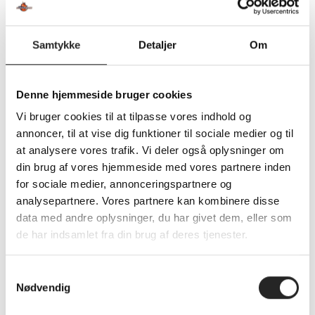
En utrolig spændende kamp mod ligaholdet venter os i
Lollands Bank ARENA efter sommerferien.
Samtykke
Detaljer
Om
Kampen spilles mandag d. 2. september kl. 20
Denne hjemmeside bruger cookies
Så sæt kryds i kalenderen allerede nu!
Vi bruger cookies til at tilpasse vores indhold og
annoncer, til at vise dig funktioner til sociale medier og til
at analysere vores trafik. Vi deler også oplysninger om
din brug af vores hjemmeside med vores partnere inden
for sociale medier, annonceringspartnere og
analysepartnere. Vores partnere kan kombinere disse
data med andre oplysninger, du har givet dem, eller som
SENESTE NYHEDER
de har indsamlet fra din brug af deres tjenester.
Her er TSØ’s nye direktør
S
1 billet – 2 kampe
Nødvendig
a
Træningskampe 2026
m