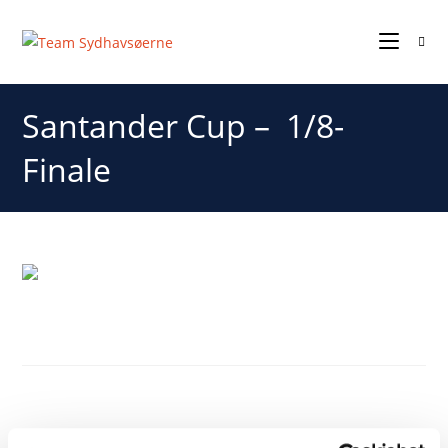
Santander Cup – 1/8-
Finale
Santander Cup – 1/8-Finale
Lodtrækningen magede sig således, at vi har trukket
mestrene fra 22/23 – GOG!