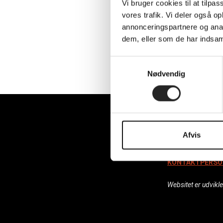
Vi bruger cookies til at tilpas
No events are found.
vores trafik. Vi deler også 
annonceringspartnere og anal
dem, eller som de har indsaml
S
Nødvendig
a
m
t
y
Team Sydhavsøe
k
Ved Stadion 4
k
Afvis
4930 Maribo
e
v
KONTAKTPERSO
a
l
Websitet er udvikle
g