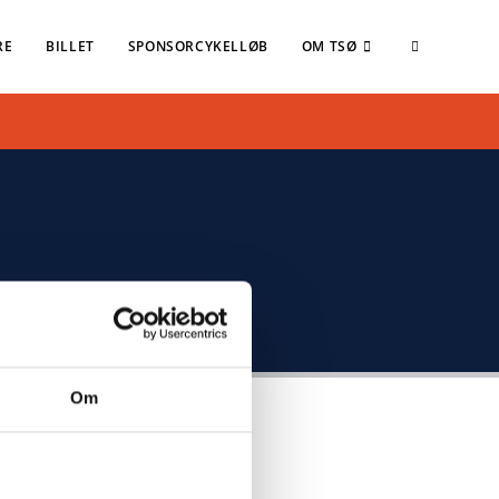
RE
BILLET
SPONSORCYKELLØB
OM TSØ
Om