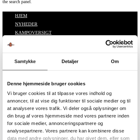
the search panel.
HJEM
NYHEDER
KAMPOVERSIGT
Partnere
Billet
SPONSORCYKELLØB
Samtykke
Detaljer
Om
OM TSØ
KONTAKT
BESTYRELSEN
Denne hjemmeside bruger cookies
SUPPORT
Vi bruger cookies til at tilpasse vores indhold og
DATABESKYTTELSESPOLITIK
annoncer, til at vise dig funktioner til sociale medier og til
at analysere vores trafik. Vi deler også oplysninger om
Toggle website search
din brug af vores hjemmeside med vores partnere inden
Search this website
for sociale medier, annonceringspartnere og
analysepartnere. Vores partnere kan kombinere disse
data med andre oplysninger, du har givet dem, eller som