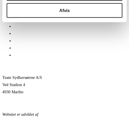
Press Escape to close the search panel.
Afvis
SENESTE NYHEDER
Her er TSØ’s nye direktør
1 billet – 2 kampe
Træningskampe 2026
Jeppe Villumsen fortsætter i Team Sydhavsøerne
Pauli Mittun stopper i TSØ før den kommende sæson
Team Sydhavsøerne A/S
Ved Stadion 4
4930 Maribo
KONTAKTPERSONER
Websitet er udviklet af
KonceptLab