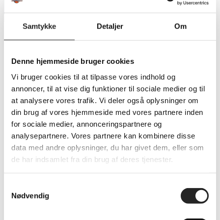
Samtykke
Detaljer
Om
Odder blev pelset i Maribo
Denne hjemmeside bruger cookies
Team Sydhavsøerne spillede en overbevisende hjemmekamp, og vandt
Vi bruger cookies til at tilpasse vores indhold og
36-27 over Odder.
annoncer, til at vise dig funktioner til sociale medier og til
at analysere vores trafik. Vi deler også oplysninger om
Som ventet fik TSØ det svært mod Odders aggressive forsvar i kampens
din brug af vores hjemmeside med vores partnere inden
første kvarter. Der skulle gå 4 minutter før Team Sydhavsøerne fik sat
for sociale medier, annonceringspartnere og
første scoring ind, men stille og roligt fik TSØ fundet veje gennem
analysepartnere. Vores partnere kan kombinere disse
Odderforsvaret. Odder kom foran 7-9, men tættere på en sejr kom
data med andre oplysninger, du har givet dem, eller som
jyderne ikke.
de har indsamlet fra din brug af deres tjenester.
Team Sydhavsøerne satte Oliver Larsen i kassen, og det skulle vise sig at
Samtykkevalg
være en fantastisk idé. I den anden ende var Nicklas Bjerre Petersen og
Nødvendig
Daniel Sørensen særdeles effektive, og TSØ vinder det sidste kvarter
med 11-3, og sætter sig på initiativet i kampen. I halvlegens sidste cirka