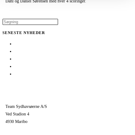
Dahl og Daniel Sørensen med hver 4 scoringer.
SENESTE NYHEDER
Her er TSØ’s nye direktør
1 billet – 2 kampe
Træningskampe 2026
Jeppe Villumsen fortsætter i Team Sydhavsøerne
Pauli Mittun stopper i TSØ før den kommende sæson
Team Sydhavsøerne A/S
Ved Stadion 4
4930 Maribo
KONTAKTPERSONER