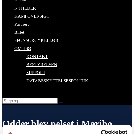
HJEM
NYHEDER
KAMPOVERSIGT
Partnere
Billet
SPONSORCYKELLØB
OM TSØ
KONTAKT
BESTYRELSEN
SUPPORT
DATABESKYTTELSESPOLITIK
Odder blev pelset i Maribo