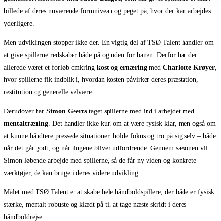
billede af deres nuværende formniveau og peget på, hvor der kan arbejdes
yderligere.
Men udviklingen stopper ikke der. En vigtig del af TSØ Talent handler om
at give spillerne redskaber både på og uden for banen. Derfor har der
allerede været et forløb omkring
kost og ernæring
med
Charlotte Krøyer
,
hvor spillerne fik indblik i, hvordan kosten påvirker deres præstation,
restitution og generelle velvære.
Derudover har
Simon Geerts
taget spillerne med ind i arbejdet med
mentaltræning
. Det handler ikke kun om at være fysisk klar, men også om
at kunne håndtere pressede situationer, holde fokus og tro på sig selv – både
når det går godt, og når tingene bliver udfordrende. Gennem sæsonen vil
Simon løbende arbejde med spillerne, så de får ny viden og konkrete
værktøjer, de kan bruge i deres videre udvikling.
Målet med TSØ Talent er at skabe hele håndboldspillere, der både er fysisk
stærke, mentalt robuste og klædt på til at tage næste skridt i deres
håndboldrejse.