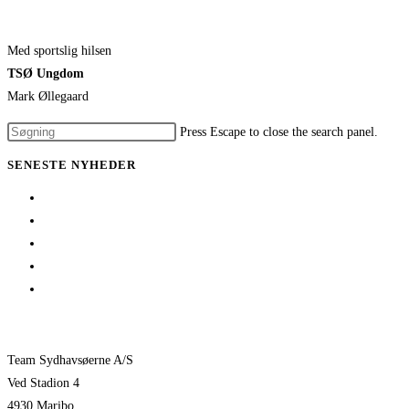
Med sportslig hilsen
TSØ Ungdom
Mark Øllegaard
Press Escape to close the search panel.
SENESTE NYHEDER
Her er TSØ’s nye direktør
1 billet – 2 kampe
Træningskampe 2026
Jeppe Villumsen fortsætter i Team Sydhavsøerne
Pauli Mittun stopper i TSØ før den kommende sæson
Team Sydhavsøerne A/S
Ved Stadion 4
4930 Maribo