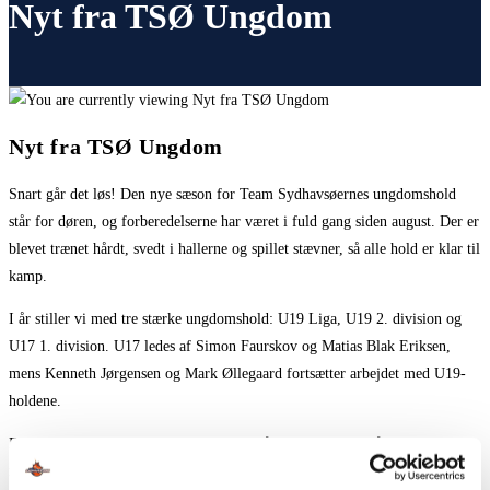
Nyt fra TSØ Ungdom
Nyt fra TSØ Ungdom
Snart går det løs! Den nye sæson for Team Sydhavsøernes ungdomshold
står for døren, og forberedelserne har været i fuld gang siden august. Der er
blevet trænet hårdt, svedt i hallerne og spillet stævner, så alle hold er klar til
kamp.
I år stiller vi med tre stærke ungdomshold: U19 Liga, U19 2. division og
U17 1. division. U17 ledes af Simon Faurskov og Matias Blak Eriksen,
mens Kenneth Jørgensen og Mark Øllegaard fortsætter arbejdet med U19-
holdene.
Flere af vores unge spillere har allerede fået smagsprøver på spillet i senior
rækker. Lasse Faurskov og Noah Richardt fik uofficielt debut, da de deltog