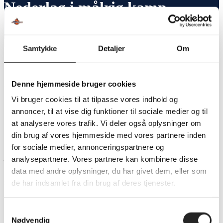
Nederlag i målrig kamp
Samtykke
Detaljer
Om
Nederlag i målrig kamp
Denne hjemmeside bruger cookies
Team Sydhavsøerne har aldrig vundet i Herning mod HCM, desværre
Vi bruger cookies til at tilpasse vores indhold og
forbliver den kedelige statistik således. 34-33 blev det til hjemmeholdet.
annoncer, til at vise dig funktioner til sociale medier og til
Dagens opgør mindede i første halvleg mest af alt om en træningskamp.
at analysere vores trafik. Vi deler også oplysninger om
Kampen var blottet for intensitet, fight og der var total mangel på stemning
din brug af vores hjemmeside med vores partnere inden
i hallen. Det smittede af på spillerne, hvor begge forsvar var i tidligt
for sociale medier, annonceringspartnere og
julehumør og gav den en chance væk efter den anden. Det efterlod keeperne
analysepartnere. Vores partnere kan kombinere disse
mere eller mindre chanceløse og samlet set blev det til blot en håndfuld
data med andre oplysninger, du har givet dem, eller som
de har indsamlet fra din brug af deres tjenester.
redninger i begge ender i første halvleg, hvilket afspejledes på måltavlen
med pausestillingen 20-19 til hjemmeholdet.
Samtykkevalg
HCM kom dog klart bedst afsted i de første minutter, mest af alt fordi vi
Nødvendig