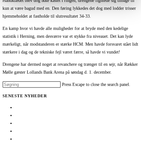
Håndklædet blev dog ikke kastet i ringen, drengene fightede sig tilbage til
kun at være bagud med en. Den føring lykkedes det dog med lodder trisser
hjemmeholdet at fastholde til slutresultatet 34-33.
En kamp hvor vi havde alle muligheder for at bryde med den kedelige
statistik i Herning, men desværre var et stykke fra niveauet. Det kan lyde
mærkeligt, når modstanderen er stærke HCM. Men havde forsvaret stået lidt
stærkere i dag og de tekniske fejl været færre, så havde vi vundet!
Drengene har dermed noget at revanchere og trænger til en sejr, når Rækker
Mølle gæster Lollands Bank Arena på søndag d. 1. december.
Press Escape to close the search panel.
SENESTE NYHEDER
Her er TSØ’s nye direktør
1 billet – 2 kampe
Træningskampe 2026
Jeppe Villumsen fortsætter i Team Sydhavsøerne
Pauli Mittun stopper i TSØ før den kommende sæson