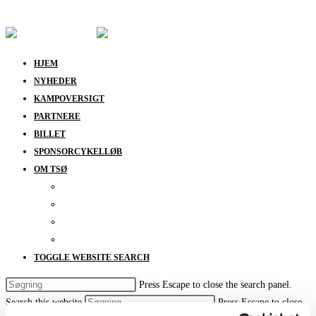
Skip to content
HJEM
NYHEDER
KAMPOVERSIGT
PARTNERE
BILLET
SPONSORCYKELLØB
OM TSØ
KONTAKT
BESTYRELSEN
SUPPORT
DATABESKYTTELSESPOLITIK
TOGGLE WEBSITE SEARCH
Press Escape to close the search panel.
Search this website
Press Escape to close