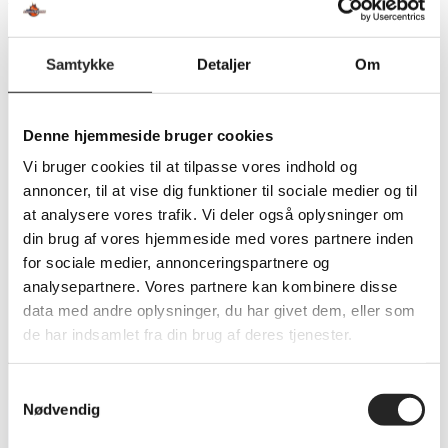
the search panel.
HJEM
Samtykke
Detaljer
Om
NYHEDER
KAMPOVERSIGT
Partnere
Denne hjemmeside bruger cookies
Billet
Vi bruger cookies til at tilpasse vores indhold og
SPONSORCYKELLØB
annoncer, til at vise dig funktioner til sociale medier og til
OM TSØ
at analysere vores trafik. Vi deler også oplysninger om
din brug af vores hjemmeside med vores partnere inden
KONTAKT
for sociale medier, annonceringspartnere og
BESTYRELSEN
analysepartnere. Vores partnere kan kombinere disse
SUPPORT
data med andre oplysninger, du har givet dem, eller som
DATABESKYTTELSESPOLITIK
de har indsamlet fra din brug af deres tjenester.
Toggle website search
Search this website
Samtykkevalg
Nødvendig