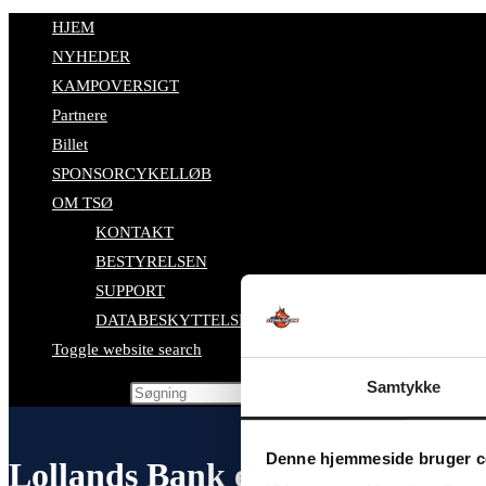
HJEM
NYHEDER
KAMPOVERSIGT
Partnere
Billet
SPONSORCYKELLØB
OM TSØ
KONTAKT
BESTYRELSEN
SUPPORT
DATABESKYTTELSESPOLITIK
Toggle website search
Samtykke
Search this website
Denne hjemmeside bruger c
Lollands Bank er en af Team Syd