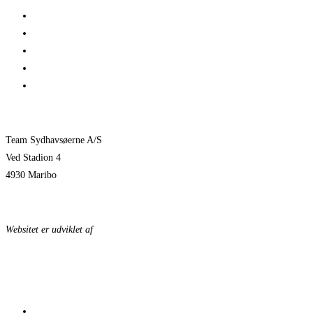
Her er TSØ’s nye direktør
1 billet – 2 kampe
Træningskampe 2026
Jeppe Villumsen fortsætter i Team Sydhavsøerne
Pauli Mittun stopper i TSØ før den kommende sæson
Team Sydhavsøerne A/S
Ved Stadion 4
4930 Maribo
KONTAKTPERSONER
Websitet er udviklet af
KonceptLab
DATABESKYTTELSESPOLITIK