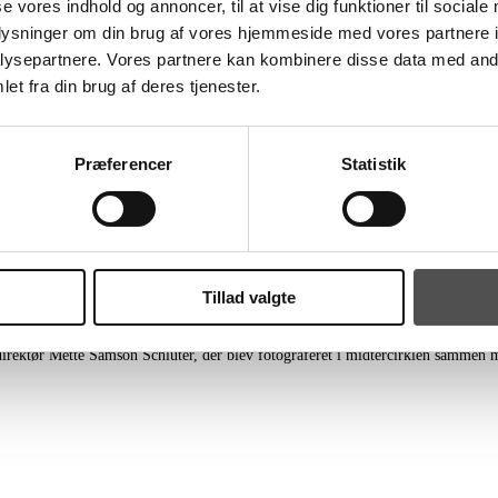
se vores indhold og annoncer, til at vise dig funktioner til sociale
oplysninger om din brug af vores hjemmeside med vores partnere i
ysepartnere. Vores partnere kan kombinere disse data med andr
et fra din brug af deres tjenester.
e støtter
Præferencer
Statistik
.
ribo Hallerne. Men ud over de engagerede medarbejdere, der nyder håndbolden 
sen.
einstitut, er det naturligt for os at støtte en af de førende sportslige flagskibe
Tillad valgte
direktør Mette Samson Schlüter, der blev fotograferet i midtercirklen sammen