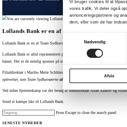
Vi bruger cookies til at tilpas
vores trafik. Vi deler også 
annonceringspartnere og anal
dem, eller som de har indsaml
Lollands Bank er en af Team Sydhavsøernes fast
Samtykkevalg
Nødvendig
Lollands Bank er en af Team Sydhavsøernes faste støtter og STOR tak for det
Lollands Bank er altid repræsenteret på sidelinjen når der hjemmekampe i Ma
banen. Her er de nemlig sponsor på midtercirklen og på målmand Oliver Lar
Filialdirektør i Maribo Mette Schlüter siger:
”Som områdets førende lokale peng
Afvis
oplevelser, som Team Sydhavsøerne
altid
leverer”.
Ved sidste hjemmekamp var der besøg af bankdirektør Allan Aaskov og filial
Smid et kæmpe like til Lollands Bank.
Press Escape to close the search panel.
SENESTE NYHEDER