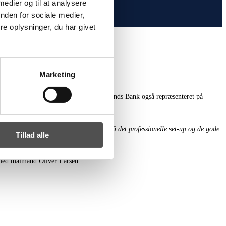
 medier og til at analysere
nden for sociale medier,
e oplysninger, du har givet
Marketing
og dyrker det store netværket, er Lollands Bank også repræsenteret på
 på Lolland-Falster. Vi sætter stor pris på det professionelle set-up og de gode
Tillad alle
 med målmand Oliver Larsen.