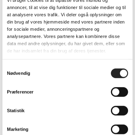
Vi bruger cookies til at tilpasse vores indhold og
har arbejdet mig op igennem rækkerne og endte med at
annoncer, til at vise dig funktioner til sociale medier og til
spille for vores 1. divisionshold. Det er jeg utrolig stolt
at analysere vores trafik. Vi deler også oplysninger om
over, da klubben betyder meget for mig og har gjort det i
din brug af vores hjemmeside med vores partnere inden
alle mine 15 spilleår.”, fortæller han.
for sociale medier, annonceringspartnere og
analysepartnere. Vores partnere kan kombinere disse
Held og lykke til Løj med det, der venter!
data med andre oplysninger, du har givet dem, eller som
Der skal lyde en tak for indsatsen fra TSØ og
de har indsamlet fra din brug af deres tjenester.
spillersponsorer Advodan Lolland-Falster & Jyske Bank
S
I den kommende tid vil der løbende blive meldt ud om
Nødvendig
a
de sidste detaljer for næste sæson.
m
t
Præferencer
y
k
k
Statistik
e
v
Marketing
SENESTE NYHEDER
a