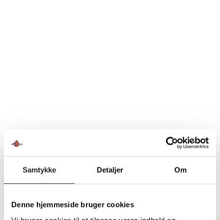
En kæmpe tak til en Maribo-dreng, der har spillet hele
sit liv i HMH Maribo og Team Sydhavsøerne med
undtagelse af en afstikker i form af et efterskoleår.
Alexander Løj har gennemgået en flot udvikling samt
taget og klaret udfordringen med at gå fra at have været
bagspiller i ungdomsårene til primært at være
stregspiller i seniortiden.
Løj har leveret nogle flotte indhop på hold 1 og har været
et omdrejningspunkt i det centrale forsvar på hold 2.
Men uddannelsesplanerne medfører nu, at Løj, i hvert
Samtykke
Detaljer
Om
fald for en tid, ikke kommer til at spille i TSØ fra den
kommende sæson.
Denne hjemmeside bruger cookies
“Jeg er vokset op med TSØ. Jeg startede på U6 i HMH og