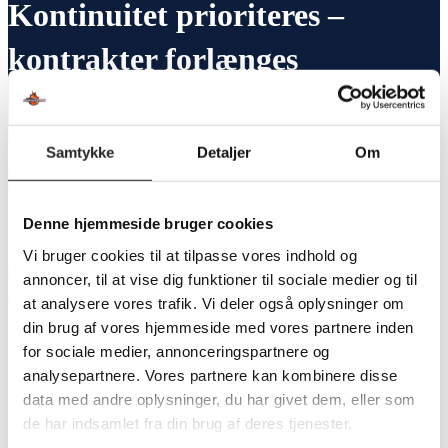
Kontinuitet prioriteres –
kontrakter forlænges
Samtykke
Detaljer
Om
Kontinuitet prioriteres – kontrakter forlænges
Selv om sæsonen kun lige er gået i gang, er arbejdet med at sammensætte
Denne hjemmeside bruger cookies
fremtidens trup godt i gang. Mange af de nuværende spillere, har aftaler,
Vi bruger cookies til at tilpasse vores indhold og
der som minimum rækker ind i næste sæson, mens enkelte har udløb. To af
annoncer, til at vise dig funktioner til sociale medier og til
sidstnævnte har nu forlænget deres aftale, så de gælder til 30/6-28.
at analysere vores trafik. Vi deler også oplysninger om
din brug af vores hjemmeside med vores partnere inden
Der er tale om venstre fløj Lasse Højgaard og Playmaker Pauli Mittun.
for sociale medier, annonceringspartnere og
analysepartnere. Vores partnere kan kombinere disse
For Lasse vil næste sæson være den femte i Team Sydhavsøerne, hvilket gør
data med andre oplysninger, du har givet dem, eller som
ham til én af de mere rutinerede i den yngste trup nogensinde i Team
de har indsamlet fra din brug af deres tjenester.
Sydhavsøerne. Lasse er kun lige fyldt 23 år og har altså rigtig mange år til