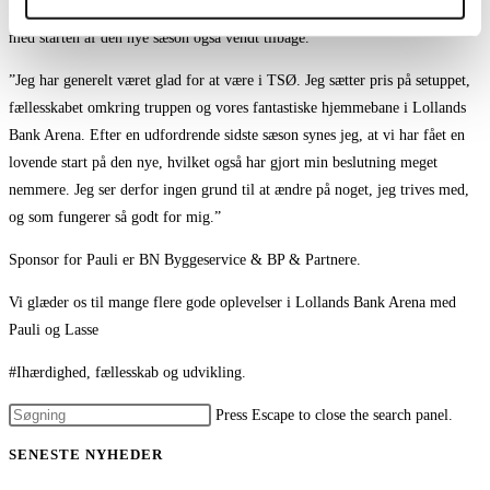
med stor hjælp fra sundhedsstaben har fået styr på ryggen, er spilleglæden
med starten af den nye sæson også vendt tilbage.
”Jeg har generelt været glad for at være i TSØ. Jeg sætter pris på setuppet,
fællesskabet omkring truppen og vores fantastiske hjemmebane i Lollands
Bank Arena. Efter en udfordrende sidste sæson synes jeg, at vi har fået en
lovende start på den nye, hvilket også har gjort min beslutning meget
nemmere. Jeg ser derfor ingen grund til at ændre på noget, jeg trives med,
og som fungerer så godt for mig.”
Sponsor for Pauli er BN Byggeservice & BP & Partnere.
Vi glæder os til mange flere gode oplevelser i Lollands Bank Arena med
Pauli og Lasse
#Ihærdighed, fællesskab og udvikling.
Press Escape to close the search panel.
SENESTE NYHEDER