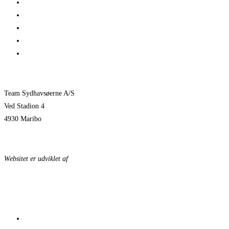
Her er TSØ’s nye direktør
1 billet – 2 kampe
Træningskampe 2026
Jeppe Villumsen fortsætter i Team Sydhavsøerne
Pauli Mittun stopper i TSØ før den kommende sæson
Team Sydhavsøerne A/S
Ved Stadion 4
4930 Maribo
KONTAKTPERSONER
Websitet er udviklet af
KonceptLab
DATABESKYTTELSESPOLITIK