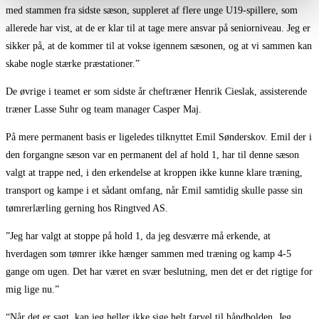
med stammen fra sidste sæson, suppleret af flere unge U19-spillere, som
allerede har vist, at de er klar til at tage mere ansvar på seniorniveau. Jeg er
sikker på, at de kommer til at vokse igennem sæsonen, og at vi sammen kan
skabe nogle stærke præstationer.”
De øvrige i teamet er som sidste år cheftræner Henrik Cieslak, assisterende
træner Lasse Suhr og team manager Casper Maj.
På mere permanent basis er ligeledes tilknyttet Emil Sønderskov. Emil der i
den forgangne sæson var en permanent del af hold 1, har til denne sæson
valgt at trappe ned, i den erkendelse at kroppen ikke kunne klare træning,
transport og kampe i et sådant omfang, når Emil samtidig skulle passe sin
tømrerlærling gerning hos Ringtved AS.
”Jeg har valgt at stoppe på hold 1, da jeg desværre må erkende, at
hverdagen som tømrer ikke hænger sammen med træning og kamp 4-5
gange om ugen. Det har været en svær beslutning, men det er det rigtige for
mig lige nu.”
“Når det er sagt, kan jeg heller ikke sige helt farvel til håndbolden. Jeg