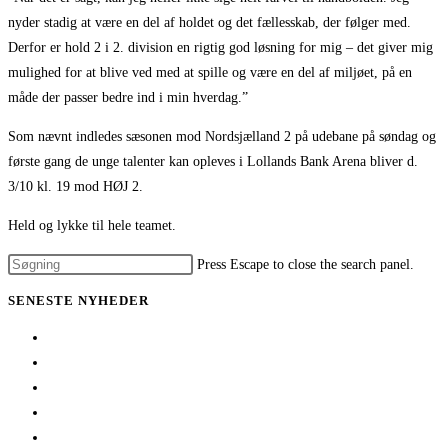
nyder stadig at være en del af holdet og det fællesskab, der følger med.
Derfor er hold 2 i 2. division en rigtig god løsning for mig – det giver mig
mulighed for at blive ved med at spille og være en del af miljøet, på en
måde der passer bedre ind i min hverdag.”
Som nævnt indledes sæsonen mod Nordsjælland 2 på udebane på søndag og
første gang de unge talenter kan opleves i Lollands Bank Arena bliver d.
3/10 kl. 19 mod HØJ 2.
Held og lykke til hele teamet.
Press Escape to close the search panel.
SENESTE NYHEDER
Her er TSØ’s nye direktør
1 billet – 2 kampe
Træningskampe 2026
Jeppe Villumsen fortsætter i Team Sydhavsøerne
Pauli Mittun stopper i TSØ før den kommende sæson