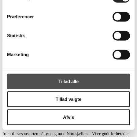
“Det er min første sæson som træner, og jeg glæder mig utrolig meget til at
Præferencer
komme i gang. Jeg står i spidsen for 2. divisionsholdet sammen med min
far og Lasse Suhr. For mig er det en naturlig fortsættelse i
håndboldverdenen og i klubben – efter mange skader som spiller på 1.
Statistik
divisionsholdet var trænergerningen den perfekte måde at blive i miljøet på.
Når kroppen engang er klar til det, så er det meningen, at jeg skal spille
Marketing
med drengene også.”
“Vi går en spændende, men også svær sæson i møde. Puljen er på papiret
meget stærk, og strukturen betyder, at vi fra start skal være klar. Det
Tillad alle
vigtigste mål bliver at undgå sidstepladsen, for så hedder det 3. division
efter jul. Ender vi som nummer 4 eller 5, venter en ny pulje efter jul med
Tillad valgte
holdene fra samme placering i den anden pulje samt to oprykkere fra 3.
division. Men lykkes det os at spille os i top-3, er vi allerede efter efteråret
sikret en sæson mere i 2. division – uanset udfaldet i forårets kampe.”
Afvis
“Jeg føler, jeg har fundet mig godt til rette i rollen som træner og ser meget
frem til sæsonstarten på søndag mod Nordsjælland. Vi er godt forberedte