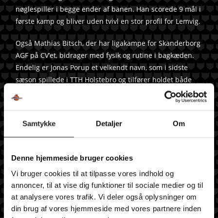
nøglespiller i begge ender af banen. Han scorede 9 mål i
første kamp og bliver uden tvivl en stor profil for Lemvig.
Også Mathias Bitsch, der har ligakampe for Skanderborg
AGF på CV’et, bidrager med fysik og rutine i bagkæden.
Endelig er Jonas Porup et velkendt navn, som i sidste
sæson spillede i TTH Holstebro og tilfører holdet både
erfaring og råstyrke til deres defensiv.
Der er ingen tvivl om, at Lemvig kommer til at være
blandt favoritterne til at spille med i toppen – især hvis
Samtykke
Detaljer
Om
de nævnte profiler rammer niveau.
TSØ kom godt fra start i sæsonens første kamp mod
Denne hjemmeside bruger cookies
HCM og leverede en rigtig flot 1. halvleg, hvor holdet
Vi bruger cookies til at tilpasse vores indhold og
fulgte med i tempo og intensitet. Desværre blev det
annoncer, til at vise dig funktioner til sociale medier og til
tydeligt, at kræfterne ikke helt rakte over alle 60
at analysere vores trafik. Vi deler også oplysninger om
minutter, og modstanderne trak fra i kampens sidste
din brug af vores hjemmeside med vores partnere inden
fase.