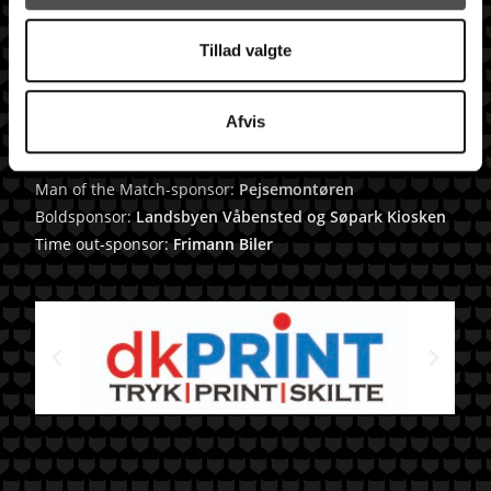
Lollands Bank ARENA
Tillad valgte
_______________________
Info om billetter.
Afvis
Kampsponsor:
DKPrint
Man of the Match-sponsor:
Pejsemontøren
Boldsponsor:
Landsbyen Våbensted og Søpark Kiosken
Time out-sponsor:
Frimann Biler