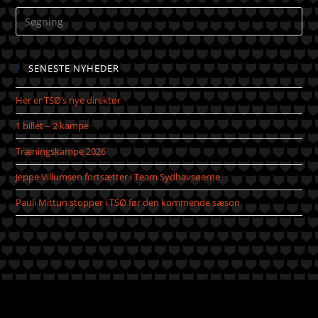
SENESTE NYHEDER
Her er TSØ’s nye direktør
1 billet – 2 kampe
Træningskampe 2026
Jeppe Villumsen fortsætter i Team Sydhavsøerne
Pauli Mittun stopper i TSØ før den kommende sæson