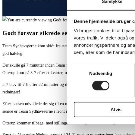
Samtykke
Denne hjemmeside bruger c
Vi bruger cookies til at tilpas
Godt forsvar sikrede sejr
vores trafik. Vi deler også 
annonceringspartnere og anal
Team Sydhavsøerne kom skidt fra start i angrebet, men heldigvis stod Oliver L
dem, eller som de har indsaml
god halvleg.
Der skulle gå 7 minutter inden Team Sydhavsøernes første scoring, og 13 minutt
Samtykkevalg
Otterup kom på 3-7 efter et kvarter, men så strammede TSØ skruen.
Nødvendig
3-7 blev til 7-8 efter 22 minutter og da uret stod på 27 minutter var der udli
redninger!
Efter pausen udviklede det sig til en mere lige kamp. Otterup vekslede 13-13 
Afvis
senere er Team Sydhavsøerne i front med 18-17. Alexander Nielsen, Kasper Ol
Otterup kommer tilbage, med stillingen 21-20 og har endda mulighed for udli
Først da Alexander Nielsen scorer til 24-21 med to minutter igen, begynder d