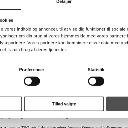
Detaljer
ookies
se vores indhold og annoncer, til at vise dig funktioner til sociale
oplysninger om din brug af vores hjemmeside med vores partnere i
ysepartnere. Vores partnere kan kombinere disse data med andr
arsen i målet. I de første 10 minutter var angrebsspillet slet ikke godt. Misbru
et fra din brug af deres tjenester.
er før Nicolaj Jørgensen satte en scoring mere ind til 2-5. Men en timeout og e
Præferencer
Statistik
gnet til 9-9. Halvlegen slutter med en TSØ-føring på 10-9, hvilket Oliver Larsen 
til en føring på 15-17 efter 42 minutter, men Team Sydhavsøerne gik ikke i pan
Tillad valgte
sen og Nicolaj Jørgensen kyler boldene i mål. Spændingen er bevaret 8 minutte
gning, men igen redder Oliver Larsen, og i stedet kan Lukas Eichwald løbe kont
et at ligne en TSØ-sejr. I det sidste minut forsøger Otterup med helbanepres, 