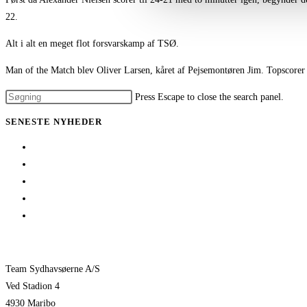
22.
Alt i alt en meget flot forsvarskamp af TSØ.
Man of the Match blev Oliver Larsen, kåret af Pejsemontøren Jim. Topscorer
Press Escape to close the search panel.
SENESTE NYHEDER
Her er TSØ’s nye direktør
1 billet – 2 kampe
Træningskampe 2026
Jeppe Villumsen fortsætter i Team Sydhavsøerne
Pauli Mittun stopper i TSØ før den kommende sæson
Team Sydhavsøerne A/S
Ved Stadion 4
4930 Maribo