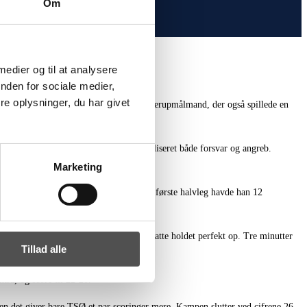
Om
 medier og til at analysere
nden for sociale medier,
e oplysninger, du har givet
gte chancer, tekniske fejl – og ja, en Otterupmålmand, der også spillede en
n justering af angrebsspillet, fik stabiliseret både forsvar og angreb.
Marketing
kan tilskrives en stor del af æren for. I første halvleg havde han 12
ik. Nick Szwiec kaldte til timeout, og satte holdet perfekt op. Tre minutter
Tillad alle
r igen, ved stillingen 21-19.
ra, og score til 22-20.
men det giver bare TSØ et par scoringer mere. Kampen slutter ved cifrene 26-