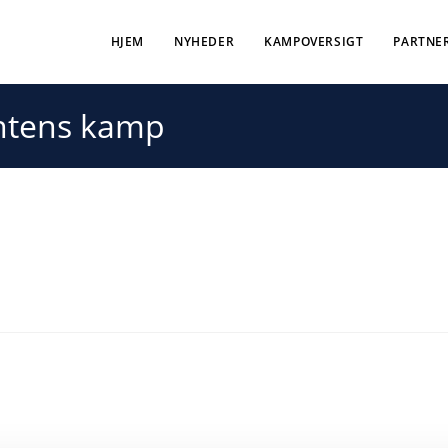
HJEM
NYHEDER
KAMPOVERSIGT
PARTNE
 intens kamp
fter intens kamp
! Comebacket i den gamle “Rævens Hule” gav en sejr på 26-24 over
 kæmpe bravt. Et godt forsvar og en forrygende Oliver Larsen