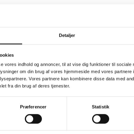
3.
t af tre på hinanden følgende to minutters udvisninger, som
aarhusianerne gunstige betingelser i den anden ende af banen.
Detaljer
ne ind og pausestillingen lød på beskedne 10-9. Med til
 halvlegs sidste 12 minutter.
ookies
se vores indhold og annoncer, til at vise dig funktioner til sociale
kampens sidste halvdel. De første fire scoringer var røde og Aarhus
oplysninger om din brug af vores hjemmeside med vores partnere i
ysepartnere. Vores partnere kan kombinere disse data med andr
et fra din brug af deres tjenester.
en og kom påny tættere på. Heldigvis holdt vi denne gang en pæn
amann-Boeriths.
Præferencer
Statistik
b til et Aarhus-comeback holdt vi stand i kampens afgørende fase,
f gutterne, der altså snupper fjerde sejr på stribe.