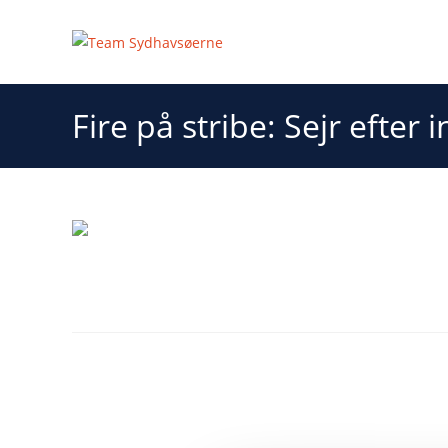
Fire på stribe: Sejr efter
Fire på stribe: Sejr e
Vi er ubesejrede i Rødbyhavn Sportshal i denne sæson
Aarhus HC.
I dag var vi virkelig kommet for både at spille godt og