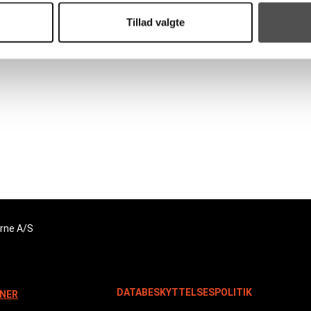
Tillad valgte
TSØ-topscorer og det var nok sæsonens mest velfortjente Man of
ydhavsøernes Poolservice.
yssel er modstanderen i 2023’s sidste håndboldkamp.
L! I VAR SUVERÆNE!
rne A/S
DATABESKYTTELSESPOLITIK
NER