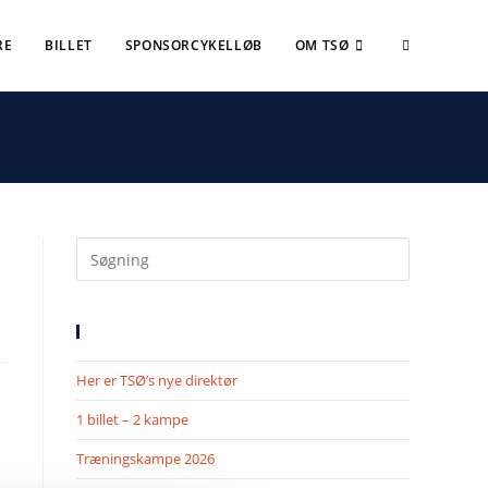
RE
BILLET
SPONSORCYKELLØB
OM TSØ
SENESTE NYHEDER
Her er TSØ’s nye direktør
1 billet – 2 kampe
Træningskampe 2026