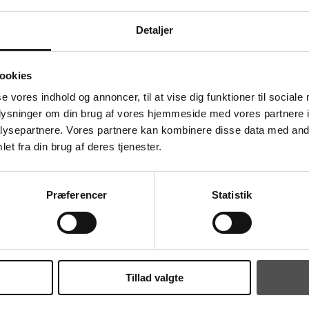
Detaljer
ookies
se vores indhold og annoncer, til at vise dig funktioner til sociale
rk defensiv, hvor man hurtig kom foran ved stillingen 5-1. Ligesom tilfældet 
oplysninger om din brug af vores hjemmeside med vores partnere i
ysepartnere. Vores partnere kan kombinere disse data med andr
et fra din brug af deres tjenester.
anført af én storspillende Pauli Mittun, som diskede op med hele 10 kasser. D
ringer til det jyske mandskab i 2. halvleg, så holdte de rødklædte fra TSØ hove
Præferencer
Statistik
pillere Mads Andersen og Emil Sønderskov blev sendt i ilden. Førstnævnte me
fremragende præstationer defensivt. Sebastian Minor kom ligeledes ind i 2. halv
Tillad valgte
ntastisk scoring til stillingen 28-26. Frederik Elmkjær kunne cementere sejren m