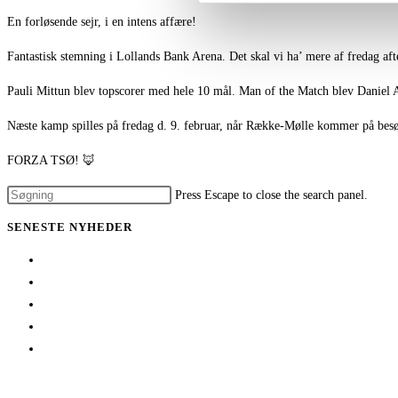
En forløsende sejr, i en intens affære!
Fantastisk stemning i Lollands Bank Arena. Det skal vi ha’ mere af fredag af
Pauli Mittun blev topscorer med hele 10 mål. Man of the Match blev Daniel As
Næste kamp spilles på fredag d. 9. februar, når Række-Mølle kommer på bes
FORZA TSØ! 🦊
Press Escape to close the search panel.
SENESTE NYHEDER
Her er TSØ’s nye direktør
1 billet – 2 kampe
Træningskampe 2026
Jeppe Villumsen fortsætter i Team Sydhavsøerne
Pauli Mittun stopper i TSØ før den kommende sæson