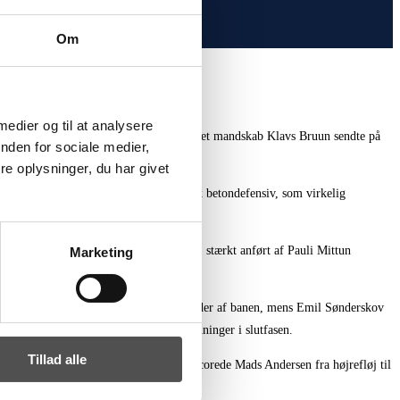
Om
 medier og til at analysere
var i Odder, så var det et yderst decimeret mandskab Klavs Bruun sendte på
nden for sociale medier,
e oplysninger, du har givet
aniel Astrup var frontfiguren i en stærk betondefensiv, som virkelig
derne kolde, og fik kæmpet sig tilbage, stærkt anført af Pauli Mittun
Marketing
d en fremragende præstation i begge ender af banen, mens Emil Sønderskov
leg og diskede op med et par vigtige redninger i slutfasen.
Tillad alle
ed sin scoring til 31-28, og til sidst scorede Mads Andersen fra højrefløj til