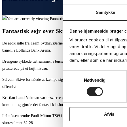
Samtykke
Fantastisk sejr over Skive
Denne hjemmeside bruger c
Vi bruger cookies til at tilpas
De rødklædte fra Team Sydhavsøerne kom buldrende fra start, anført af en stæ
vores trafik. Vi deler også 
banen, i Lollands Bank Arena.
annonceringspartnere og anal
dem, eller som de har indsaml
Drengene rykkede tæt sammen i bussen, og leverede en fremragende præstation 
præsterede på et højt niveau.
Samtykkevalg
Selvom Skive formåede at kæmpe sig tilbage i kampen, og på trods af flere fø
Nødvendig
offensivt.
Kristian Lund Vukman var desværre ukampdygtig, hvilket gjorde de to U19-s
kom ind og gjorde det fantastisk i slutfasen med en vigtig scoring, og et par 
Afvis
I slutfasen sendte Pauli Mittun TSØ i front med 4 minutter igen, med endnu fa
slutresultatet 32-28.