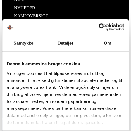
HJEM
website
close
to
NYHEDER
the
close
KAMPOVERSIGT
search
the
panel.
search
Partnere
panel.
Billet
SPONSORCYKELLØB
Samtykke
Detaljer
Om
OM TSØ
KONTAKT
BESTYRELSEN
Denne hjemmeside bruger cookies
SUPPORT
Vi bruger cookies til at tilpasse vores indhold og
DATABESKYTTELSESPOLITIK
annoncer, til at vise dig funktioner til sociale medier og til
Toggle
at analysere vores trafik. Vi deler også oplysninger om
din brug af vores hjemmeside med vores partnere inden
website
Search
for sociale medier, annonceringspartnere og
search
this
analysepartnere. Vores partnere kan kombinere disse
website
data med andre oplysninger, du har givet dem, eller som
TSØ – FIF 14. oktober
de har indsamlet fra din brug af deres tjenester.