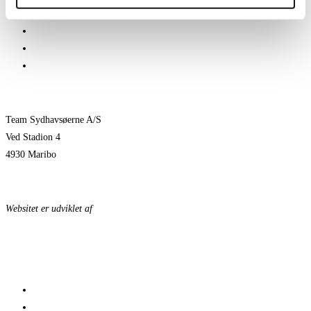
1 billet – 2 kampe
the
Træningskampe 2026
search
Jeppe Villumsen fortsætter i Team Sydhavsøerne
panel.
Pauli Mittun stopper i TSØ før den kommende sæson
Team Sydhavsøerne A/S
Ved Stadion 4
4930 Maribo
KONTAKTPERSONER
Websitet er udviklet af
KonceptLab
DATABESKYTTELSESPOLITIK