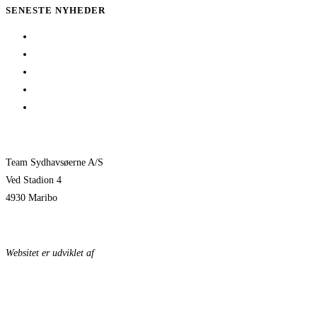
SENESTE NYHEDER
Her er TSØ’s nye direktør
1 billet – 2 kampe
Træningskampe 2026
Jeppe Villumsen fortsætter i Team Sydhavsøerne
Pauli Mittun stopper i TSØ før den kommende sæson
Team Sydhavsøerne A/S
Ved Stadion 4
4930 Maribo
KONTAKTPERSONER
Websitet er udviklet af
KonceptLab
DATABESKYTTELSESPOLITIK