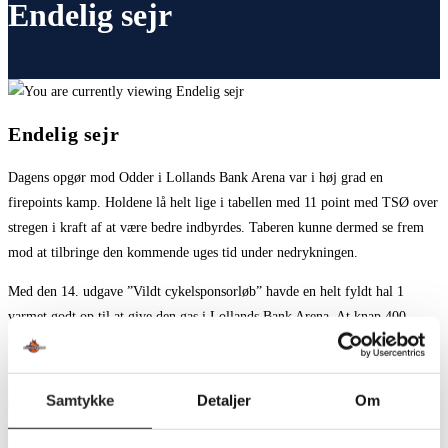
Endelig sejr
Endelig sejr
Dagens opgør mod Odder i Lollands Bank Arena var i høj grad en
firepoints kamp. Holdene lå helt lige i tabellen med 11 point med TSØ over
stregen i kraft af at være bedre indbyrdes. Taberen kunne dermed se frem
mod at tilbringe den kommende uges tid under nedrykningen.
Med den 14. udgave ”Vildt cykelsponsorløb” havde en helt fyldt hal 1
varmet godt op til at give den gas i Lollands Bank Arena. At knap 400
bakker op om førkampsarrangement og vil hjælpe drengene til den længe
ventede sejt, er ganske enkelt imponerende og enormt prisværdigt.
Samtykke
Detaljer
Om
Opbakningen til spillerne var der fra også start, men spillerne formåede
ikke spillemæssigt at lukrere på den forrygende stemning. Spillet virkede