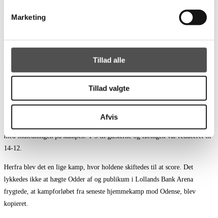
afgørende. Han skulle ikke bruge lang tid på banen, før han havde
tilkæmpet sig sidst første straffe.
Marketing
13-7 var stillingen ved pause – al momentum var hos hjemmeholdet og
Lollands Bank Arena kogte.
Tillad alle
Anden halvleg startede præcis som den ikke måtte. TSØ-spillerne blev
ganske vist på ingen måde hjulpet af dagens dommerpar, der i de første ti
minutter af anden halvleg havde adskillige tvivlsomme kendelser. Men det
Tillad valgte
var ikke kun dommerne, der begik fejl – det gjorde spillerne også. Både
offensivt og defensivt var skarpheden fra den sidste del af første halvleg pist
Afvis
forsvundet. Scoringsmæssigt var starten på anden halvleg stort set identisk
med indledningen på kampen. 1-5 til gæsterne og føringen var reduceret til
14-12.
Herfra blev det en lige kamp, hvor holdene skiftedes til at score. Det
lykkedes ikke at hægte Odder af og publikum i Lollands Bank Arena
frygtede, at kampforløbet fra seneste hjemmekamp mod Odense, blev
kopieret.