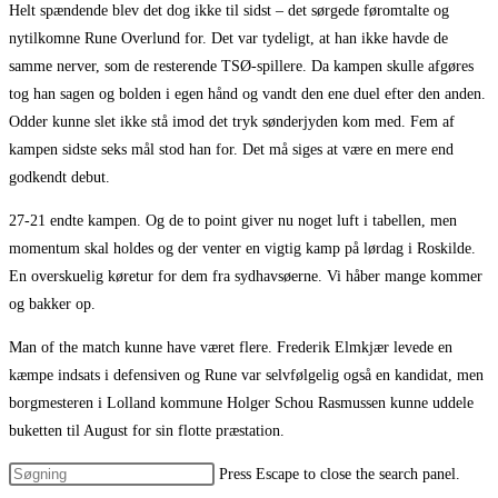
Helt spændende blev det dog ikke til sidst – det sørgede føromtalte og
nytilkomne Rune Overlund for. Det var tydeligt, at han ikke havde de
samme nerver, som de resterende TSØ-spillere. Da kampen skulle afgøres
tog han sagen og bolden i egen hånd og vandt den ene duel efter den anden.
Odder kunne slet ikke stå imod det tryk sønderjyden kom med. Fem af
kampen sidste seks mål stod han for. Det må siges at være en mere end
godkendt debut.
27-21 endte kampen. Og de to point giver nu noget luft i tabellen, men
momentum skal holdes og der venter en vigtig kamp på lørdag i Roskilde.
En overskuelig køretur for dem fra sydhavsøerne. Vi håber mange kommer
og bakker op.
Man of the match kunne have været flere. Frederik Elmkjær levede en
kæmpe indsats i defensiven og Rune var selvfølgelig også en kandidat, men
borgmesteren i Lolland kommune Holger Schou Rasmussen kunne uddele
buketten til August for sin flotte præstation.
Press Escape to close the search panel.