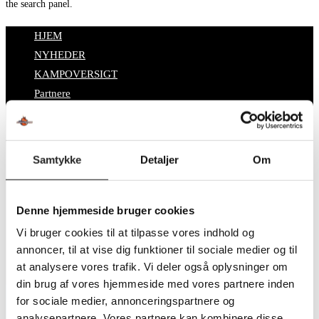
the search panel.
HJEM
NYHEDER
KAMPOVERSIGT
Partnere
Billet
SPONSORCYKELLØB
OM TSØ
Samtykke
Detaljer
Om
KONTAKT
BESTYRELSEN
SUPPORT
Denne hjemmeside bruger cookies
DATABESKYTTELSESPOLITIK
Vi bruger cookies til at tilpasse vores indhold og
Toggle website search
annoncer, til at vise dig funktioner til sociale medier og til
at analysere vores trafik. Vi deler også oplysninger om
Search this website
din brug af vores hjemmeside med vores partnere inden
for sociale medier, annonceringspartnere og
analysepartnere. Vores partnere kan kombinere disse