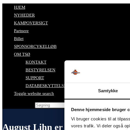
HJEM
NYHEDER
KAMPOVERSIGT
Partnere
Billet
SPONSORCYKELLØB
OM TSØ
KONTAKT
BESTYRELSEN
SUPPORT
DATABESKYTTELSESPOLITIK
Samtykke
Toggle website search
Search this website
Denne hjemmeside bruger c
Vi bruger cookies til at tilpas
August Lihn er udtaget til M21-
vores trafik. Vi deler også 