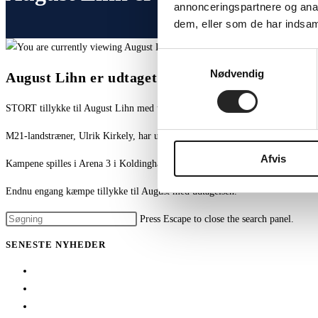
annonceringspartnere og anal
dem, eller som de har indsaml
Samtykkevalg
Nødvendig
August Lihn er udtaget til M21-landsholdet
STORT tillykke til August Lihn med udtagelsen til M21-landsholdet!
M21-landstræner, Ulrik Kirkely, har udtaget sin trup, som skal til samling o
Afvis
Kampene spilles i Arena 3 i Koldinghallen den 7/11 kl. 18.00 og den 9/11 kl.
Endnu engang kæmpe tillykke til August med udtagelsen.
Press Escape to close the search panel.
SENESTE NYHEDER
Her er TSØ’s nye direktør
1 billet – 2 kampe
Træningskampe 2026