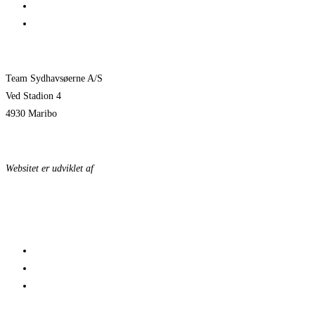
Jeppe Villumsen fortsætter i Team Sydhavsøerne
Pauli Mittun stopper i TSØ før den kommende sæson
Team Sydhavsøerne A/S
Ved Stadion 4
4930 Maribo
KONTAKTPERSONER
Websitet er udviklet af
KonceptLab
DATABESKYTTELSESPOLITIK