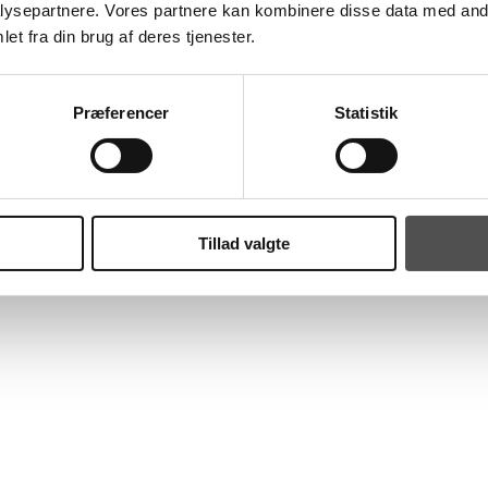
ysepartnere. Vores partnere kan kombinere disse data med andr
et fra din brug af deres tjenester.
Præferencer
Statistik
g træning for første gang i Kolding den 4.-9. november – inklusiv to landskam
Tillad valgte
 11.00.