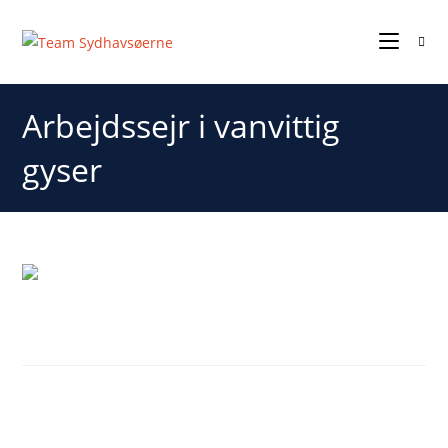
Arbejdssejr i vanvittig
gyser
Arbejdssejr i vanvittig gyser
De rødklædte fra Team Sydhavsøerne fortsatte den
imponerende sejrsstime, da man her til aften tog den