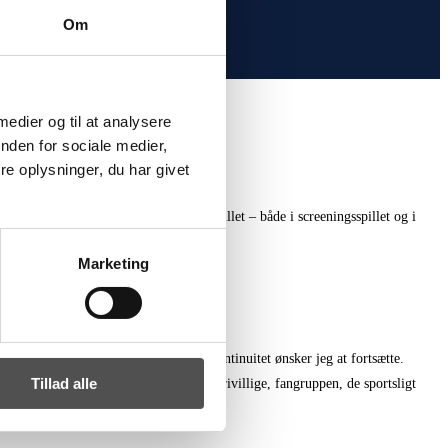
Om
 medier og til at analysere
nden for sociale medier,
e oplysninger, du har givet
re, er der lagt flere lag på angrebsspillet – både i screeningsspillet og i
sig.
Marketing
t, været stødt opadgående og denne kontinuitet ønsker jeg at fortsætte.
Tillad alle
nde kultur og store opbakning blandt frivillige, fangruppen, de sportsligt