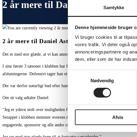
2 år mere til Daniel Astrup
Samtykke
Denne hjemmeside bruger c
Vi bruger cookies til at tilpas
2 år mere til Daniel Astrup
vores trafik. Vi deler også 
annonceringspartnere og anal
Det er med stor glæde, at vi kan annoncere, at det er lykkedes os at holde på 
dem, eller som de har indsaml
I sine første 3 sæsoner i klubben har han gennemgået en flot udvikling på mange
Samtykkevalg
afslutningerne. Defensivt tager han et stort ansvar og kan dække et stort omr
Nødvendig
Der var derfor naturligt bud efter ham fra klubber højere i hierarkiet, men alli
Om sit valg udtaler Daniel:
“Jeg er yderst stolt over muligheden for at forlænge min kontrakt med TSØ. I
Afvis
Setuppet i klubben stemmer overens med mine sportslige ambitioner. Og det, at
engagerede, sponsorer og alle andre omkring klubben har kun gjort beslutni
Jeg ser med stor glæde frem til at fortsætte samarbejdet.”