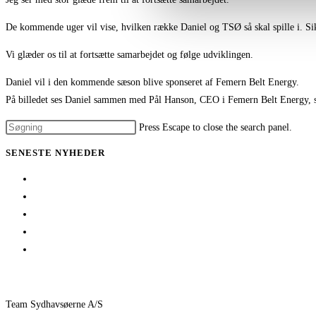
De kommende uger vil vise, hvilken række Daniel og TSØ så skal spille i. Sikke
Vi glæder os til at fortsætte samarbejdet og følge udviklingen.
Daniel vil i den kommende sæson blive sponseret af Femern Belt Energy.
På billedet ses Daniel sammen med Pål Hanson, CEO i Femern Belt Energy, s
Press Escape to close the search panel.
SENESTE NYHEDER
Her er TSØ’s nye direktør
1 billet – 2 kampe
Træningskampe 2026
Jeppe Villumsen fortsætter i Team Sydhavsøerne
Pauli Mittun stopper i TSØ før den kommende sæson
Team Sydhavsøerne A/S