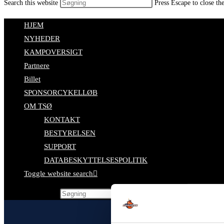
Search this website
Press Escape to close th
HJEM
NYHEDER
KAMPOVERSIGT
Partnere
Billet
SPONSORCYKELLØB
OM TSØ
KONTAKT
BESTYRELSEN
SUPPORT
DATABESKYTTELSESPOLITIK
Toggle website search
Search this website