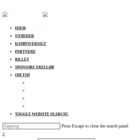
Skip to content
HJEM
NYHEDER
KAMPOVERSIGT
PARTNERE
BILLET
SPONSORCYKELLØB
OM TSØ
KONTAKT
BESTYRELSEN
SUPPORT
DATABESKYTTELSESPOLITIK
TOGGLE WEBSITE SEARCH
Press Escape to close the search panel.