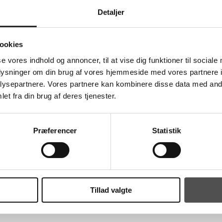
Detaljer
ookies
se vores indhold og annoncer, til at vise dig funktioner til sociale
oplysninger om din brug af vores hjemmeside med vores partnere i
ysepartnere. Vores partnere kan kombinere disse data med andr
Daniel Astrup.
et fra din brug af deres tjenester.
 områder. I takt med at rollen er blevet større og tiden på banen er blevet længe
åde alene. Her har han, særligt kommunikativt og som forsvarskaptajn, udviklet 
Præferencer
Statistik
gevel har den store og stærke stregspiller altså valgt at blive i TSØ.
gennem mine tre år i klubben har udviklingen, holdmæssigt såvel som personlig
Tillad valgte
 alle er ivrige efter at forbedre sig, mærkes hver dag i træningslokalet. Den su
ngen nemmere.